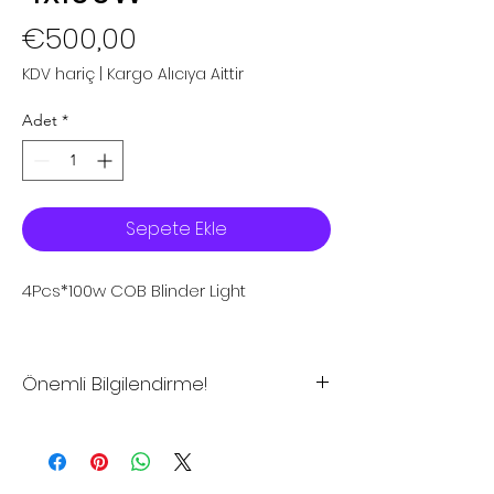
Fiyat
€500,00
KDV hariç
|
Kargo Alıcıya Aittir
Adet
*
Sepete Ekle
4Pcs*100w COB Blinder Light
Önemli Bilgilendirme!
*Sitemizdeki fiyatlar tavsiye
edilen satış fiyatlarıdır
*Sitemizden şuan için satış