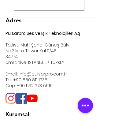
info@pulsarpro.com.tr
Tel: +90 850 811 1235
Cep/Wp: +90 532 273 6615
Adres
Pulsarpro Ses ve Işık Teknolojileri A.Ş
Tatlısu Mah. Şenol Güneş Bulv.
No:2 Mira Tower Kat:9/48
34774
Ümraniye-ISTANBUL / TURKEY
Email:
info@pulsarpro.com.tr
Tel:
+90 850 811 1235
Cep:
+90 532 273 6615
Kurumsal
Hakkımızda