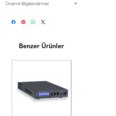
Önemli Bilgilendirme!
*Sitemizdeki fiyatlar tavsiye
edilen satış fiyatlarıdır
*Sitemizden şuan için satış
yapılmamaktadır.
*Toptan alımlar, Bayilik istekleriniz
Benzer Ürünler
ve Proje çözümleriniz için lütfen
iletişime geçiniz.
*Firmamız yurtiçi ve/veya
yurtdışındaki Resmi Harç ve
Vergilerdeki Yasal Düzenlemeler
nedeniyle oluşabilecek farkları
fiyatlara yansıtma hakkını saklı
tutar.
*Dünya genelinde yaşanan
elektronik komponent krizi
yüzünden bazı malzemelerin