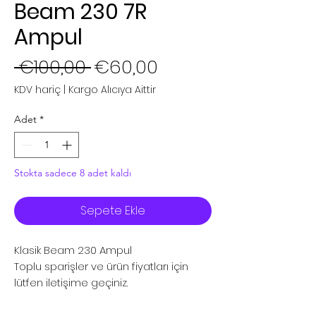
Beam 230 7R
Ampul
Normal
İndirimli
 €100,00 
€60,00
Fiyat
Fiyat
KDV hariç
|
Kargo Alıcıya Aittir
Adet
*
Stokta sadece 8 adet kaldı
Sepete Ekle
Klasik Beam 230 Ampul
Toplu sparişler ve ürün fiyatları için
lütfen iletişime geçiniz.