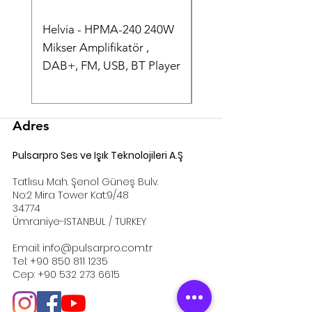
teslim süreleri minimum 3-4 aya
uzamaktadır. Termin sürelerini
Helvia - HPMA-240 240W
Helvia - HPMA-120 
siparişte alabildiğimiz için sipariş
Mikser Amplifikatör ,
Mikser Amplifikatör ,
vermeden önce lütfen teyit alınız.
DAB+, FM, USB, BT Player
DAB+, FM, USB, BT P
info@pulsarpro.com.tr
Tel: +90 850 811 1235
Cep/Wp: +90 532 273 6615
Adres
Pulsarpro Ses ve Işık Teknolojileri A.Ş
Tatlısu Mah. Şenol Güneş Bulv.
No:2 Mira Tower Kat:9/48
34774
Ümraniye-ISTANBUL / TURKEY
Email:
info@pulsarpro.com.tr
Tel:
+90 850 811 1235
Cep:
+90 532 273 6615