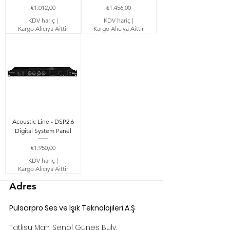
Fiyat
Fiyat
€1.012,00
€1.456,00
KDV hariç
|
KDV hariç
|
Kargo Alıcıya Aittir
Kargo Alıcıya Aittir
Acoustic Line - DSP2.6
Digital System Panel
Fiyat
€1.950,00
KDV hariç
|
Kargo Alıcıya Aittir
Adres
Pulsarpro Ses ve Işık Teknolojileri A.Ş
Tatlısu Mah. Şenol Güneş Bulv.