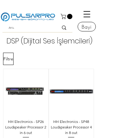
Bayi
DSP (Dijital Ses İşlemcileri)
Filtre
HH Electronics - SP26
HH Electronics - SP48
Loudspeaker Processor 2
Loudspeaker Processor 4
in 6 out
in 8 out