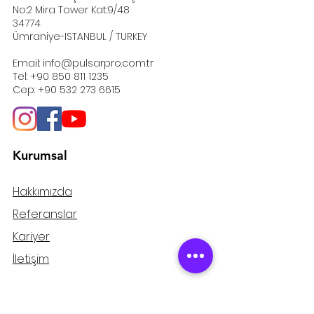
No:2 Mira Tower Kat:9/48
34774
Ümraniye-ISTANBUL / TURKEY
Email:
info@pulsarpro.com.tr
Tel:
+90 850 811 1235
Cep:
+90 532 273 6615
Kurumsal
Hakkımızda
Referanslar
Kariyer
İletişim
Destek