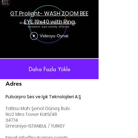
GT Prolight- WASH ZOOM BEE
EYE 19x40 with Ring
Videoyu Oynat
Daha Fazla Yükle
Adres
Pulsarpro Ses ve Işık Teknolojileri A.Ş
Tatlısu Mah. Şenol Güneş Bulv.
No:2 Mira Tower Kat:9/48
34774
Ümraniye-ISTANBUL / TURKEY
Email:
info@pulsarpro.com.tr