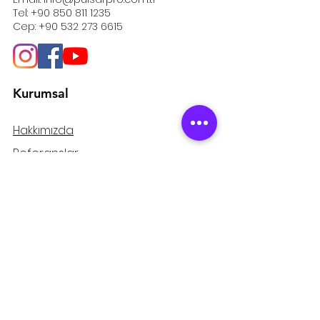
Tel:
+90 850 811 1235
Cep:
+90 532 273 6615
Kurumsal
Hakkımızda
Referanslar
Kariyer
İletişim
Destek
İade ve İptal
Garanti
Gizlilik ve Güvenlik