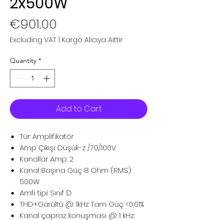
2x500W
Price
€901.00
Excluding VAT
|
Kargo Alıcıya Aittir
Quantity
*
Add to Cart
Tür: Amplifikatör
Amp Çıkışı: Düşük-z /70/100V
Kanallar Amp: 2
Kanal Başına Güç 8 Ohm (RMS):
500W
Amfi tipi: Sınıf D
THD+Gürültü @ 1kHz Tam Güç: <0,01%
Kanal çapraz konuşması @ 1 kHz: