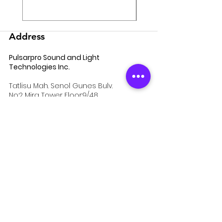
Address
Pulsarpro Sound and Light
Technologies Inc.
Tatlisu Mah. Senol Gunes Bulv.
No:2 Mira Tower Floor:9/48
34774
Umraniye-ISTANBUL / TURKEY
Email:
info@pulsarpro.com.tr
Tel:
+90 850 811 1235
Institutional
about us