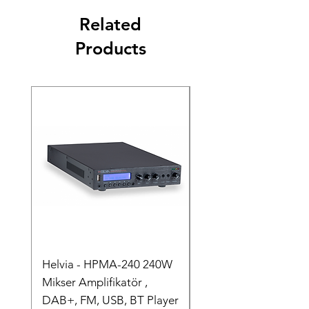
Related
Products
Helvia - HPMA-240 240W
Helvia - HPMA-120 
Mikser Amplifikatör ,
Mikser Amplifikatör ,
DAB+, FM, USB, BT Player
DAB+, FM, USB, BT P