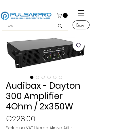
Bayi
Audibax - Dayton
300 Amplifier
4Ohm / 2x350W
Price
€228.00
Excluding VAT
|
Kargo Alıcıya Aittir