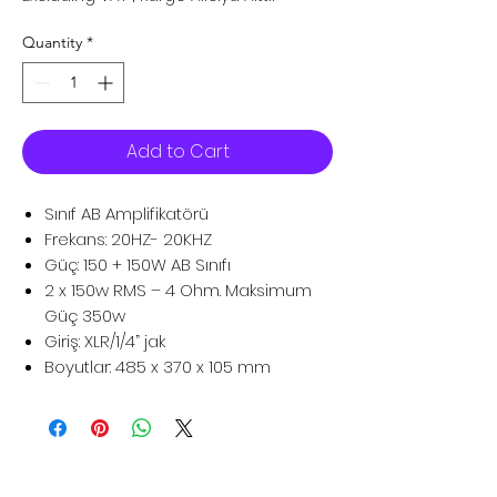
Quantity
*
Add to Cart
Sınıf AB Amplifikatörü
Frekans: 20HZ- 20KHZ
Güç: 150 + 150W AB Sınıfı
2 x 150w RMS – 4 Ohm. Maksimum
Güç 350w
Giriş: XLR/1/4” jak
Boyutlar: 485 x 370 x 105 mm