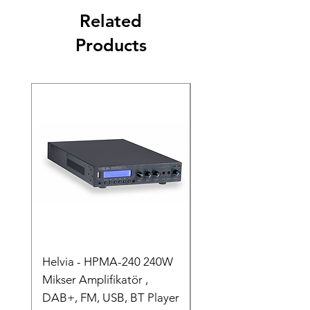
Related
Products
Helvia - HPMA-240 240W
Helvia - HPMA-120 
Mikser Amplifikatör ,
Mikser Amplifikatör ,
DAB+, FM, USB, BT Player
DAB+, FM, USB, BT P