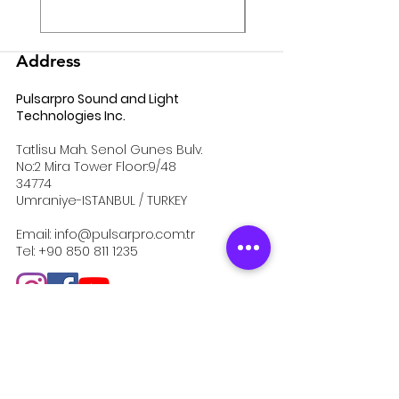
Address
Pulsarpro Sound and Light
Technologies Inc.
Tatlisu Mah. Senol Gunes Bulv.
No:2 Mira Tower Floor:9/48
34774
Umraniye-ISTANBUL / TURKEY
Email:
info@pulsarpro.com.tr
Tel:
+90 850 811 1235
Institutional
about us