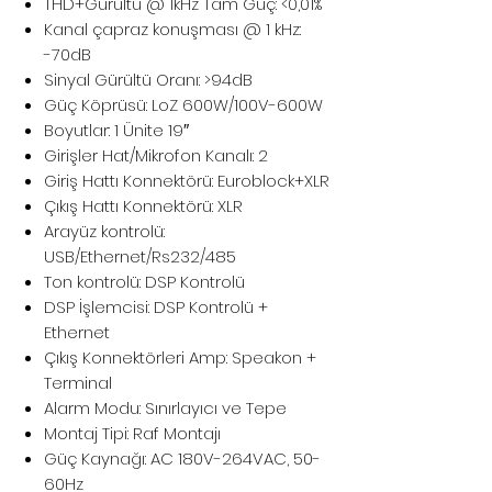
THD+Gürültü @ 1kHz Tam Güç: <0,01%
Kanal çapraz konuşması @ 1 kHz:
-70dB
Sinyal Gürültü Oranı: >94dB
Güç Köprüsü: LoZ 600W/100V-600W
Boyutlar: 1 Ünite 19″
Girişler Hat/Mikrofon Kanalı: 2
Giriş Hattı Konnektörü: Euroblock+XLR
Çıkış Hattı Konnektörü: XLR
Arayüz kontrolü:
USB/Ethernet/Rs232/485
Ton kontrolü: DSP Kontrolü
DSP İşlemcisi: DSP Kontrolü +
Ethernet
Çıkış Konnektörleri Amp: Speakon +
Terminal
Alarm Modu: Sınırlayıcı ve Tepe
Montaj Tipi: Raf Montajı
Güç Kaynağı: AC 180V-264VAC, 50-
60Hz