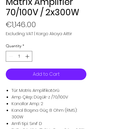
Matrix Amplifier
70/100V / 2x300W
Price
€1,146.00
Excluding VAT
|
Kargo Alıcıya Aittir
Quantity
*
Add to Cart
Tür: Matris Amplifikatörü
Amp Çıkışı: Düşük-z /70/100V
Kanallar Amp: 2
Kanal Başına Güç 8 Ohm (RMS):
300W
Amfi tipi: Sınıf D