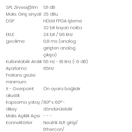
SPL
Zirvesi@1m
131 dB
Maks. Giriş sinyali
25 dBu
DSP
HDLM FPGA İşleme
32 bit kayan nokta
EKLE
24 bit / 96 kHz
gecikme
0,8 ms (analog
girişten analog
çıkışa)
Kullanılabilir Aralık
55 Hz - 18 kHz (-6 dB)
Ayarlama
65Hz
Frekans
gezisi
minimum
X - Overpoint
Ön ayara bağlıdır
akustik
Kapsama
yatay /
80° x 60° -
dikey
döndürülebilir
Maks. Açıklık Açısı
- - -
Konnektörler
Neutrik XLR girişi/
Ethercon/