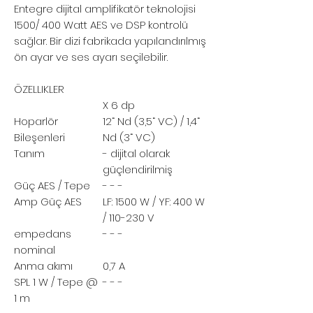
Entegre dijital amplifikatör teknolojisi
1500/ 400 Watt AES ve DSP kontrolü
sağlar. Bir dizi fabrikada yapılandırılmış
ön ayar ve ses ayarı seçilebilir.
ÖZELLIKLER
X 6 dp
Hoparlör
12“ Nd (3,5“ VC) / 1,4“
Bileşenleri
Nd (3“ VC)
Tanım
- dijital olarak
güçlendirilmiş
Güç
AES / Tepe
- - -
Amp Güç
AES
LF: 1500 W / YF: 400 W
/ 110-230 V
empedans
- - -
nominal
Anma akımı
0,7 A
SPL
1 W / Tepe @
- - -
1 m