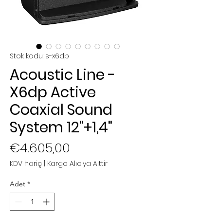
Stok kodu: s-x6dp
Acoustic Line -
X6dp Active
Coaxial Sound
System 12"+1,4"
Fiyat
€4.605,00
KDV hariç
|
Kargo Alıcıya Aittir
Adet
*