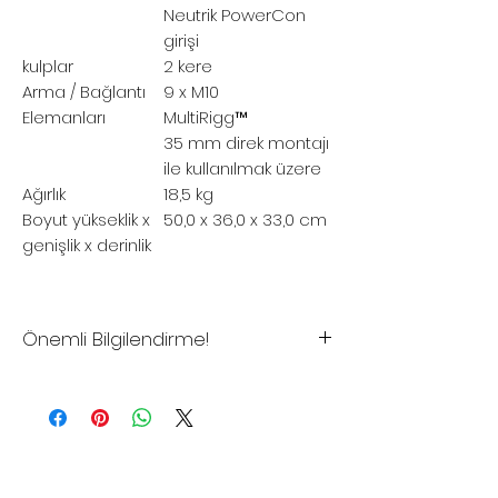
Neutrik PowerCon
girişi
kulplar
2 kere
Arma / Bağlantı
9 x M10
Elemanları
MultiRigg™
35 mm direk montajı
ile kullanılmak üzere
Ağırlık
18,5 kg
Boyut
yükseklik x
50,0 x 36,0 x 33,0 cm
genişlik x derinlik
Önemli Bilgilendirme!
*Sitemizdeki fiyatlar tavsiye
edilen satış fiyatlarıdır
*Sitemizden şuan için satış
yapılmamaktadır.
*Toptan alımlar, Bayilik istekleriniz