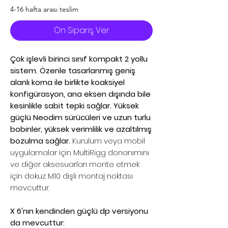
4-16 hafta arası teslim
Ön Sipariş Ver
Çok işlevli birinci sınıf kompakt 2 yollu
sistem. Özenle tasarlanmış geniş
alanlı korna ile birlikte koaksiyel
konfigürasyon, ana eksen dışında bile
kesinlikle sabit tepki sağlar. Yüksek
güçlü Neodim sürücüleri ve uzun turlu
bobinler, yüksek verimlilik ve azaltılmış
bozulma sağlar.
Kurulum veya mobil
uygulamalar için MultiRigg donanımını
ve diğer aksesuarları monte etmek
için dokuz M10 dişli montaj noktası
mevcuttur.
X 6'nın kendinden güçlü dp versiyonu
da mevcuttur: