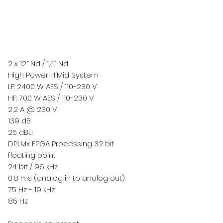
Cep/Wp: +90 532
2 x 12“ Nd / 1,4“ Nd
High Power HiMid System
LF: 2400 W AES / 110-230 V
HF: 700 W AES / 110-230 V
2,2 A @ 230 V
139 dB
25 dBu
DPLMx FPGA Processing 32 bit
floating point
24 bit / 96 kHz
0,8 ms (analog in to analog out)
75 Hz - 19 kHz
85 Hz