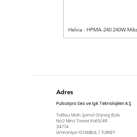
Helvia - HPMA-240 240W Mikse
Adres
Pulsarpro Ses ve Işık Teknolojileri A.Ş
Tatlısu Mah. Şenol Güneş Bulv.
No:2 Mira Tower Kat:9/48
34774
Ümraniye-ISTANBUL / TURKEY