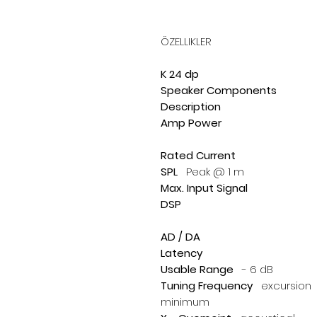
ÖZELLIKLER
K 24 dp
Speaker Components
Description
Amp Power
Rated Current
SPL
Peak @ 1 m
Max. Input Signal
DSP
AD / DA
Latency
Usable Range
- 6 dB
Tuning Frequency
excursion
minimum