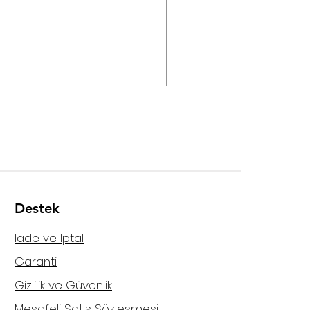
Helvia - HPMA-120 120W M
Destek
İade ve İptal
Garanti
Gizlilik ve Güvenlik
Mesafeli Satış Sözleşmesi