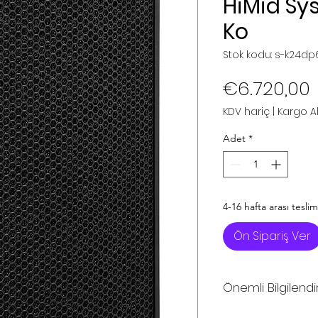
HiMid Sys
Ko
Stok kodu: s-k24dp
F
€6.720,00
KDV hariç
|
Kargo Alı
Adet
*
4-16 hafta arası teslim
Ön Sipariş Ver
Önemli Bilgilend
*Sitemizdeki fiya