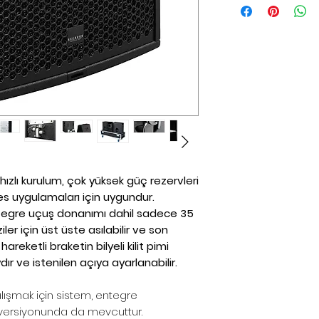
fiyatlarıdır
*Sitemizden şuan
yapılmamaktadır
*Toptan alımlar, B
çözümleriniz için 
*Firmamız yurtiç
Resmi Harç ve Ve
Düzenlemeler ne
farkları fiyatlara
*Dünya genelind
hızlı kurulum, çok yüksek güç rezervleri
komponent krizi
ses uygulamaları için uygundur.
malzemelerin te
entegre uçuş donanımı dahil sadece 35
aya uzamaktadır.
iler için üst üste asılabilir ve son
alabildiğimiz iç
reketli braketin bilyeli kilit pimi
dır ve istenilen açıya ayarlanabilir.
lütfen teyit alınız.
alışmak için sistem, entegre
info@pulsarpro.
ov versiyonunda da mevcuttur.
Tel: +90 850 811 