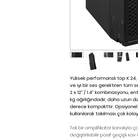
Yüksek performanslı top K 24, 
ve iyi bir ses gerektiren tüm 
2 x 12” / 1.4” kombinasyonu, 
kg ağırlığındadır, daha uzun diz
derece kompakttır. Opsiyonel ha
kullanılarak takılması çok kolay
Tek bir amplifikatör kanalıyla ç
değiştirilebilir pasif geçişli x