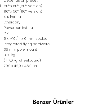
Depends on preset
l
60° x 50° (60°-version)
90° x 50° (90°-version)
XLR in/thru,
Ethercon,
Powercon in/thru
2 x
5 x M10 / 4 x 6 mm socket
Integrated flying hardware
35 mm pole mount
37,0 kg
(+ 7,0 kg wheelboard)
70,0 x 42,0 x 46,0 cm
Benzer Ürünler