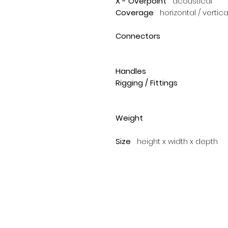
X - Overpoint
acoustical
Coverage
horizontal / vertica
Connectors
Handles
Rigging / Fittings
Weight
Size
height x width x depth