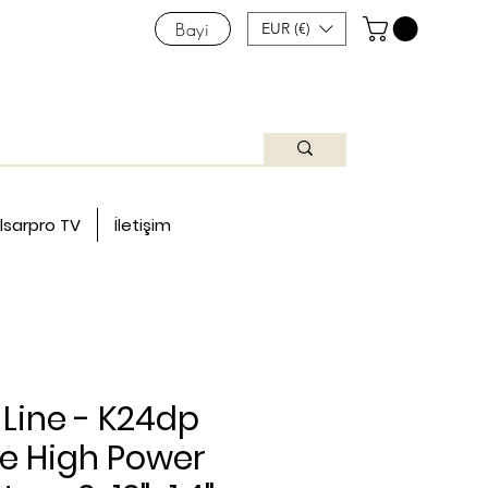
Bayi
EUR (€)
lsarpro TV
İletişim
 Line - K24dp
ve High Power