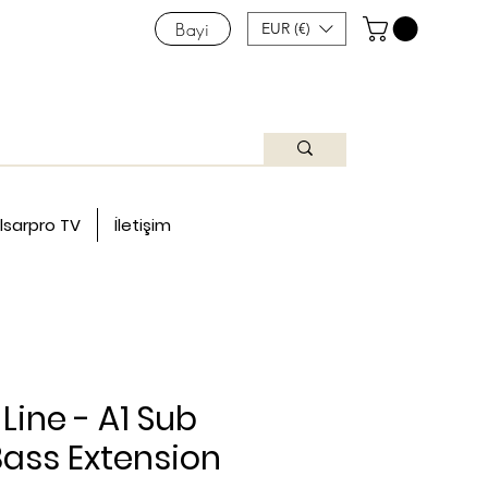
Bayi
EUR (€)
lsarpro TV
İletişim
Line - A1 Sub
Bass Extension