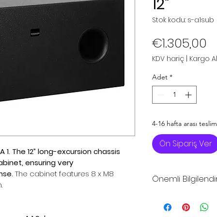
12"
Stok kodu: s-a1sub
F
€1.305,00
KDV hariç
|
Kargo Alı
Adet
*
4-16 hafta arası teslim
Ön Sipariş Ver
 1. The 12” long-excursion chassis
abinet, ensuring
very
nse.
The cabinet features 8 x M8
Önemli Bilgilend
.
*Sitemizdeki fiya
fiyatlarıdır