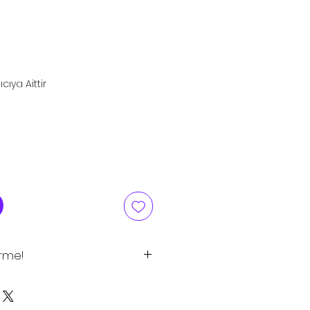
iyat
cıya Aittir
irme!
tlar tavsiye edilen satış