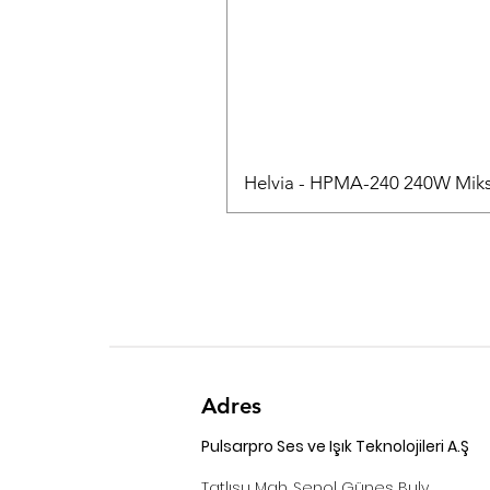
Helvia - HPMA-240 240W Mikse
Adres
Pulsarpro Ses ve Işık Teknolojileri A.Ş
Tatlısu Mah. Şenol Güneş Bulv.