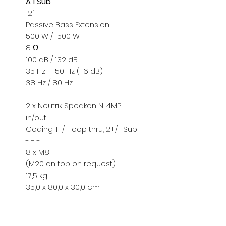
A 1 Sub
*Sitemizden şuan
12“
yapılmamaktadır
Passive Bass Extension
*Toptan alımlar, B
500 W / 1500 W
çözümleriniz için 
8 Ω
*Firmamız yurtiç
100 dB / 132 dB
Resmi Harç ve Ve
35 Hz - 150 Hz (-6 dB)
Düzenlemeler ne
38 Hz / 80 Hz
farkları fiyatlara
*Dünya genelind
2 x Neutrik Speakon NL4MP
in/out
komponent krizi
Coding: 1+/- loop thru, 2+/- Sub
malzemelerin te
- - -
aya uzamaktadır.
8 x M8
alabildiğimiz iç
(M20 on top on request)
lütfen teyit alınız.
17,5 kg
35,0 x 80,0 x 30,0 cm
info@pulsarpro.
Tel: +90 850 811 
Cep/Wp: +90 532