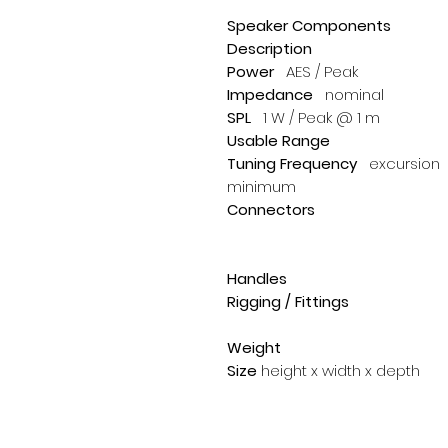
Speaker Components
Description
Power
AES / Peak
Impedance
nominal
SPL
1 W / Peak @ 1 m
Usable Range
Tuning Frequency
excursion
minimum
Connectors
Handles
Rigging / Fittings
Weight
Size
height x width x depth