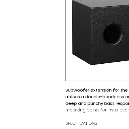
Subwoofer extension for the A
utilises a double-bandpass c
deep
and
punchy
bass respo
mounting points for installation
SPECIFICATIONS