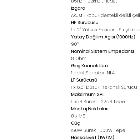
85Hz – 22kHz (-10dB)
Izgara
Akustik köpük destekli delikli çeli
HF Sürücüsü
1 x 2" Yüksek Frekanslı Sıkıştır
Yatay Dağılım Açısı (1000Hz)
90°
Nominal Sistem Empedansı
8 Ohm
Giriş Konnektörü
1 adet Speakon NL4
LF Sürücüsü
1 x 6,5" Düşük Frekanslı Sürücü
Maksimum SPL
115dB Sürekli, 122dB Tepe
Montaj Noktaları
8 x M8
Güç
150W Sürekli, 600W Tepe
Hassasiyet (1W/1M)