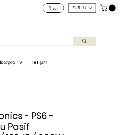
Bayi
EUR (€)
lsarpro TV
İletişim
onics - PS6 -
lu Pasif