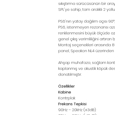
sıkıştırma sürücüsünün bir ar
SPL'ye sahip, tam aralıklı 2 yoll
PS6'nın yatay dağılım açısı 90°, 
PS6, istenmeyen rezonansı aza
renklenmesini büyük ölçüde az
genel çıkış verimliliğini artıran 
Montaj seçenekleri arasında 8 
panel, Speakon NL4 üzerinden g
Ahşap muhafaza, sağlam kontrp
kaplanmış ve akustik köpük deste
donatılmıştır.
Özellikler
Kabine
Kontrplak
Frekans Tepkisi
90Hz – 20kHz (±3dB)