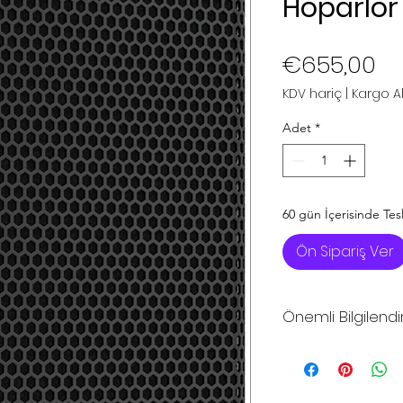
Hoparlör
Fi
€655,00
KDV hariç
|
Kargo Alı
Adet
*
60 gün İçerisinde Tes
Ön Sipariş Ver
Önemli Bilgilend
*Sitemizdeki fiya
fiyatlarıdır
*Sitemizden şuan