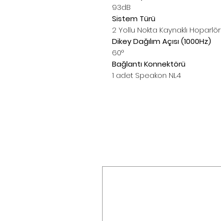
93dB
Sistem Türü
2 Yollu Nokta Kaynaklı Hoparlör
Dikey Dağılım Açısı (1000Hz)
60°
Bağlantı Konnektörü
1 adet Speakon NL4