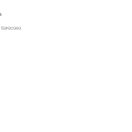
k
ma Sürücüsü