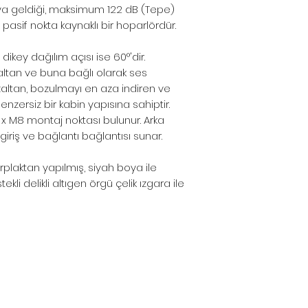
aya geldiği, maksimum 122 dB (Tepe)
u pasif nokta kaynaklı bir hoparlördür.
dikey dağılım açısı ise 60°'dir.
ltan ve buna bağlı olarak ses
altan, bozulmayı en aza indiren ve
benzersiz bir kabin yapısına sahiptir.
x M8 montaj noktası bulunur. Arka
iriş ve bağlantı bağlantısı sunar.
laktan yapılmış, siyah boya ile
kli delikli altıgen örgü çelik ızgara ile