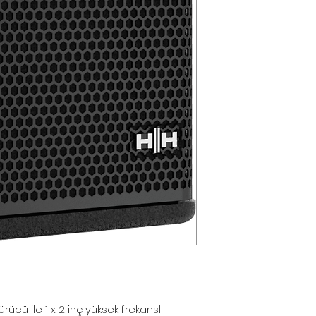
yapılmamaktadır
*Toptan alımlar, B
çözümleriniz için 
*Firmamız yurtiç
Resmi Harç ve Ve
Düzenlemeler ne
farkları fiyatlara
*Dünya genelind
komponent krizi
malzemelerin te
aya uzamaktadır.
alabildiğimiz iç
lütfen teyit alınız.
info@pulsarpro.
Tel: +90 850 811 
Cep/Wp: +90 532
ürücü ile 1 x 2 inç yüksek frekanslı