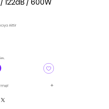
 / 122dB / 600W
yat
cıya Aittir
lim.
irme!
tlar tavsiye edilen satış
 için satış