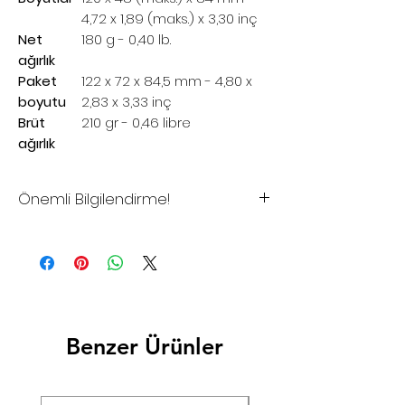
4,72 x 1,89 (maks.) x 3,30 inç
Net
180 g - 0,40 lb.
ağırlık
Paket
122 x 72 x 84,5 mm - 4,80 x
boyutu
2,83 x 3,33 inç
Brüt
210 gr - 0,46 libre
ağırlık
Önemli Bilgilendirme!
*Sitemizdeki fiyatlar tavsiye
edilen satış fiyatlarıdır
*Sitemizden şuan için satış
yapılmamaktadır.
*Toptan alımlar, Bayilik istekleriniz
Benzer Ürünler
ve Proje çözümleriniz için lütfen
iletişime geçiniz.
*Firmamız yurtiçi ve/veya