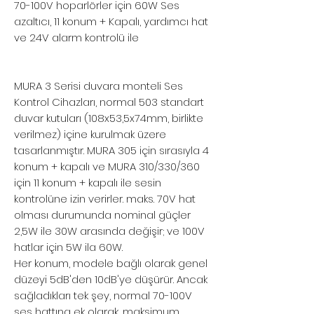
70-100V hoparlörler için 60W Ses
azaltıcı, 11 konum + Kapalı, yardımcı hat
ve 24V alarm kontrolü ile
MURA 3 Serisi duvara monteli Ses
Kontrol Cihazları, normal 503 standart
duvar kutuları (108x53,5x74mm, birlikte
verilmez) içine kurulmak üzere
tasarlanmıştır. MURA 305 için sırasıyla 4
konum + kapalı ve MURA 310/330/360
için 11 konum + kapalı ile sesin
kontrolüne izin verirler. maks. 70V hat
olması durumunda nominal güçler
2,5W ile 30W arasında değişir; ve 100V
hatlar için 5W ila 60W.
Her konum, modele bağlı olarak genel
düzeyi 5dB'den 10dB'ye düşürür. Ancak
sağladıkları tek şey, normal 70-100V
ses hattına ek olarak, maksimum