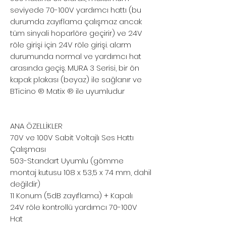
seviyede 70-100V yardımcı hattı (bu
durumda zayıflama çalışmaz ancak
tüm sinyali hoparlöre geçirir) ve 24V
röle girişi için 24V röle girişi. alarm
durumunda normal ve yardımcı hat
arasında geçiş. MURA 3 Serisi, bir ön
kapak plakası (beyaz) ile sağlanır ve
BTicino ® Matix ® ile uyumludur
ANA ÖZELLİKLER
70V ve 100V Sabit Voltajlı Ses Hattı
Çalışması
503-Standart Uyumlu (gömme
montaj kutusu 108 x 53,5 x 74 mm, dahil
değildir)
11 Konum (5dB zayıflama) + Kapalı
24V röle kontrollü yardımcı 70-100V
Hat