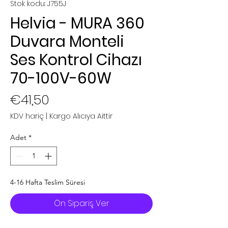
Stok kodu: J755J
Helvia - MURA 360
Duvara Monteli
Ses Kontrol Cihazı
70-100V-60W
Fiyat
€41,50
KDV hariç
|
Kargo Alıcıya Aittir
Adet
*
4-16 Hafta Teslim Süresi
Ön Sipariş Ver