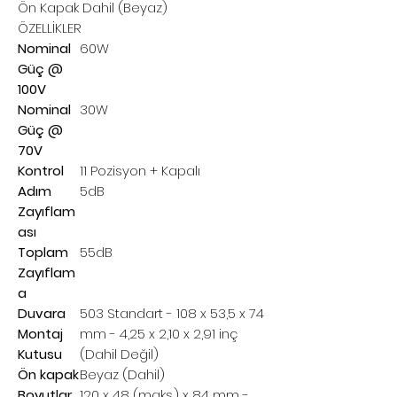
Ön Kapak Dahil (Beyaz)
ÖZELLİKLER
Nominal
60W
Güç @
100V
Nominal
30W
Güç @
70V
Kontrol
11 Pozisyon + Kapalı
Adım
5dB
Zayıflam
ası
Toplam
55dB
Zayıflam
a
Duvara
503 Standart - 108 x 53,5 x 74
Montaj
mm - 4,25 x 2,10 x 2,91 inç
Kutusu
(Dahil Değil)
Ön kapak
Beyaz (Dahil)
Boyutlar
120 x 48 (maks.) x 84 mm -