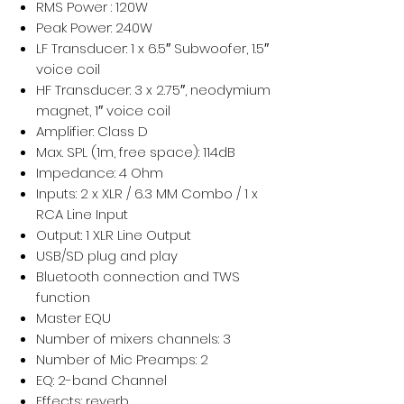
RMS Power : 120W
Peak Power: 240W
LF Transducer: 1 x 6.5″ Subwoofer, 1.5″
voice coil
HF Transducer: 3 x 2.75″, neodymium
magnet, 1″ voice coil
Amplifier: Class D
Max. SPL (1m, free space): 114dB
Impedance: 4 Ohm
Inputs: 2 x XLR / 6.3 MM Combo / 1 x
RCA Line Input
Output: 1 XLR Line Output
USB/SD plug and play
Bluetooth connection and TWS
function
Master EQU
Number of mixers channels: 3
Number of Mic Preamps: 2
EQ: 2-band Channel
Effects: reverb