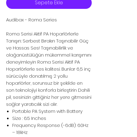
Sepete Ekle
Audibax - Roma Series
Roma Serisi Aktif PA Hoparlörlerle
Tanışın: Serbest Bırakın Taşınabilir Güç
ve Hassas Ses! Taşınabilirlik ve
olağanüstülüğün mükemmel karışımını
deneyimleyin Roma Serisi Aktif PA
Hoparlörlerle ses kalitesi. Bunlar 6,5 inç
sürücüyle donatılmış 2 yollu
hoparlörler, sorunsuz bir şekilde en
son teknolojiyi konforla birleştirin Dahili
pil, sesinizin gittiğiniz her yere gitmesini
sağlar yaratıcılık sizi alır.
Portable PA System with Battery
Size : 6.5 Inches
Frequency Response (-6dB): 60Hz
– 18kHz