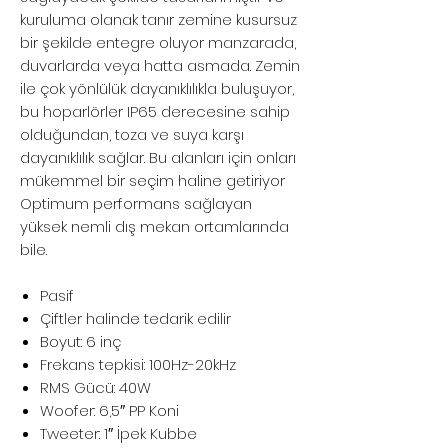
kuruluma olanak tanır zemine kusursuz
bir şekilde entegre oluyor manzarada,
duvarlarda veya hatta asmada. Zemin
ile çok yönlülük dayanıklılıkla buluşuyor,
bu hoparlörler IP65 derecesine sahip
olduğundan, toza ve suya karşı
dayanıklılık sağlar. Bu alanları için onları
mükemmel bir seçim haline getiriyor
Optimum performans sağlayan
yüksek nemli dış mekan ortamlarında
bile.
Pasif
Çiftler halinde tedarik edilir
Boyut: 6 inç
Frekans tepkisi: 100Hz-20kHz
RMS Gücü: 40W
Woofer: 6,5″ PP Koni
Tweeter: 1″ İpek Kubbe