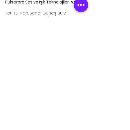
Pulsarpro Ses ve Işık Teknolojileri A.Ş
Tatlısu Mah. Şenol Güneş Bulv.
No:2 Mira Tower Kat:9/48
34774
Ümraniye-ISTANBUL / TURKEY
Email:
info@pulsarpro.com.tr
Tel:
+90 850 811 1235
Cep:
+90 532 273 6615
Kurumsal
Hakkımızda
Referanslar
Kariyer
İletişim