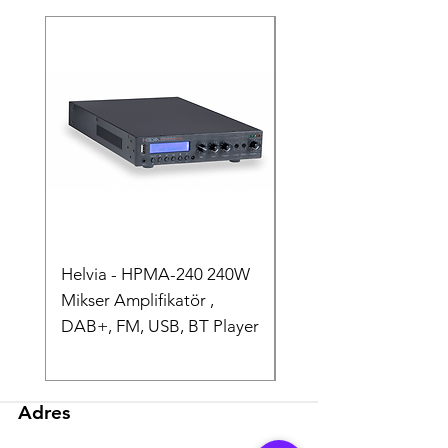
Helvia - HPMA-240 240W
Helvia - HPMA-120 
Mikser Amplifikatör ,
Mikser Amplifikatör ,
DAB+, FM, USB, BT Player
DAB+, FM, USB, BT P
Adres