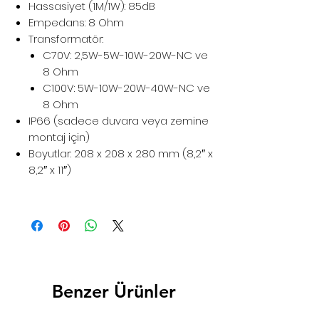
Hassasiyet (1M/1W): 85dB
Empedans: 8 Ohm
Transformatör:
C70V: 2,5W-5W-10W-20W-NC ve
8 Ohm
C100V: 5W-10W-20W-40W-NC ve
8
Ohm
IP66 (sadece duvara veya zemine
montaj için)
Boyutlar: 208 x 208 x 280 mm (8,2″ x
8,2″ x 11″)
Benzer Ürünler