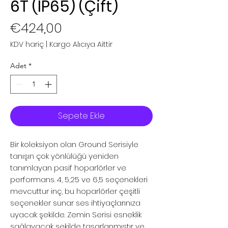
6T (IP65) (Çift)
Fiyat
€424,00
KDV hariç
|
Kargo Alıcıya Aittir
Adet
*
Sepete Ekle
Bir koleksiyon olan Ground Serisiyle
tanışın çok yönlülüğü yeniden
tanımlayan pasif hoparlörler ve
performans. 4, 5,25 ve 6,5 seçenekleri
mevcuttur inç, bu hoparlörler çeşitli
seçenekler sunar ses ihtiyaçlarınıza
uyacak şekilde. Zemin Serisi esneklik
sağlayacak şekilde tasarlanmıştır ve