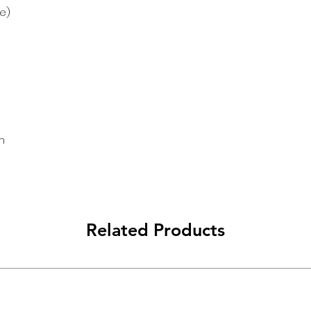
pe)
m
Related Products