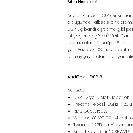
Sihiri Hissedin!
Audibax'ın yeni DSP serisi, mar
olduğunda kalitede bir sıçramayı
DSP, üç bantlı eşitleme gibi p
ihtiyaçlarına göre (Müzik, Ca
seçme olanağı sağlar. Birinci s
yeni Audibax DSP, ister canlı m
tüm uygulamalarda dayanıklılık 
AudiBox - DSP 8
Özellikler
:
DSP'li 2 yollu Aktif Hoparlör
Frekans Tepkisi:
58Hz – 20K
RMS Gücü: 150W
Woofer:
8'' VC 2.0'' Mıknat
Tweeter: 1"(25mm+11oz mıkn
Amplifikatör: Sınıf/D BI-AMP