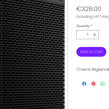
Pr
€328.00
Excluding VAT
|
Karg
Quantity
*
Add to Cart
Önemli Bilgilend
*Sitemizdeki fiya
fiyatlarıdır
*Sitemizden şuan
yapılmamaktadır
*Toptan alımlar, B