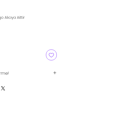
ice
o Alıcıya Aittir
irme!
tlar tavsiye edilen satış
 için satış
.
ayilik istekleriniz ve Proje