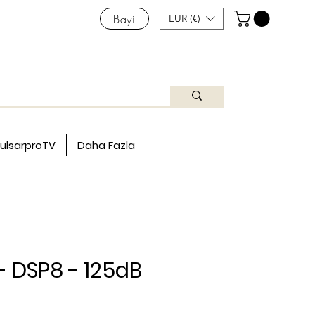
Bayi
EUR (€)
ulsarproTV
Daha Fazla
- DSP8 - 125dB