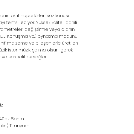
kanın aktif hoparlörleri söz konusu
 temsil ediyor. Yüksek kaliteli dahili
arametreleri değiştirme veya o anın
nlı, DJ, Konuşma vb.) oynatma modunu
ınıf malzeme ve bileşenlerle üretilen
üzik ister müzik çalma olsun, gerekli
ve ses kalitesi sağlar.
Hz
ıs 40oz 8ohm
atıs) Titanyum