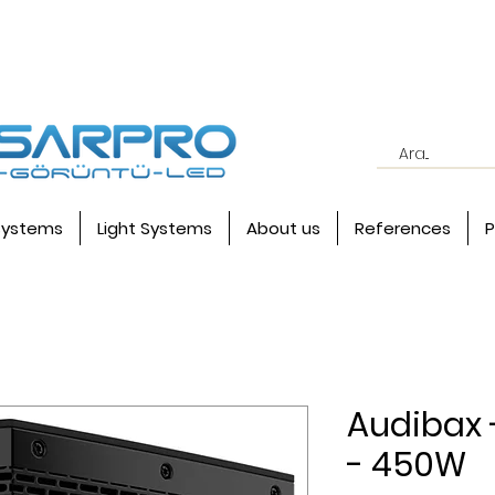
systems
Light Systems
About us
References
P
Audibax 
- 450W