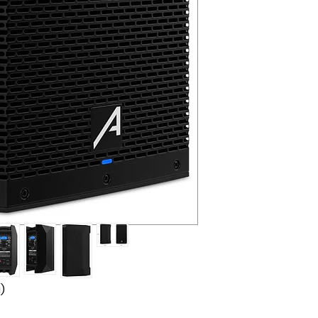
çözümleriniz için 
*Firmamız yurtiç
Resmi Harç ve Ve
Düzenlemeler ne
farkları fiyatlara
*Dünya genelind
komponent krizi
malzemelerin te
aya uzamaktadır.
alabildiğimiz iç
lütfen teyit alınız.
info@pulsarpro.
Tel: +90 850 811 
Cep/Wp: +90 532
)