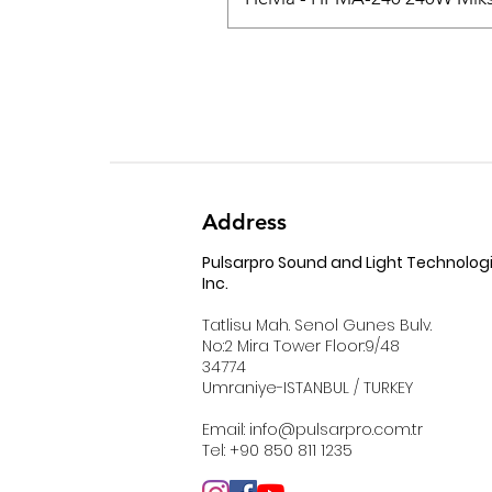
Address
Pulsarpro Sound and Light Technolog
Inc.
Tatlisu Mah. Senol Gunes Bulv.
No:2 Mira Tower Floor:9/48
34774
Umraniye-ISTANBUL / TURKEY
Email:
info@pulsarpro.com.tr
Tel: +90 850 811 1235