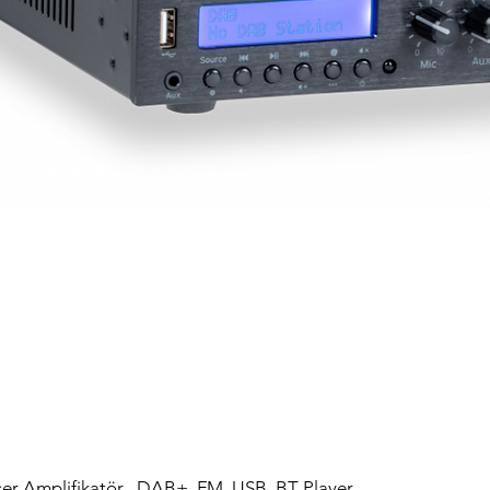
r Amplifikatör , DAB+, FM, USB, BT Player