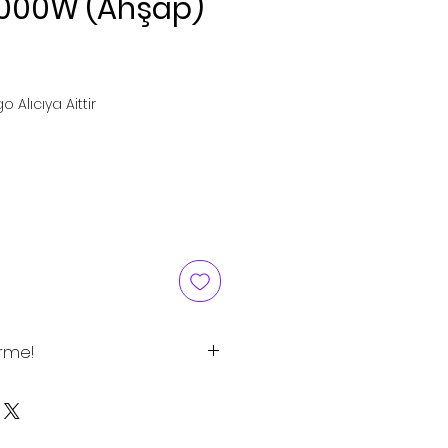
3000W (Ahşap)
rice
o Alıcıya Aittir
irme!
tlar tavsiye edilen satış
 için satış