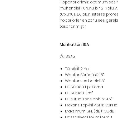
Hoparlörlerimiz, optimum ses 
mühendislik ürünü bir 2-Yollu Akti
tutkunuz, DJ olun, isterse prof
hoparlörler en zorlu ses gereks
tasarlanmıştır.
Manhattan 15A
Özellikler
:
Tür: Aktif 2 Yol
Woofer Sürücüsü: 15″
Woofer ses bobini: 3″
HF Sürücü tipi: Korna
HF Sürücü: 1,75″
HF sürücü ses bobini: 4.5″
Frekans Tepkisi: 45Hz-20KHz
Maksimum SPL (dB): 138dB
Hassasiyet (1w/1m): 97dB