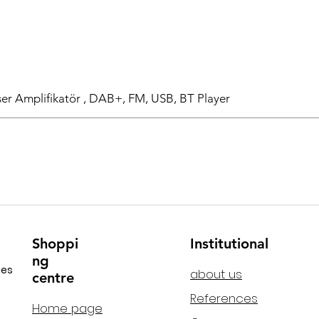
r Amplifikatör , DAB+, FM, USB, BT Player
Shoppi
Institutional
ng
ies
about us
centre
References
Home page