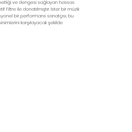
netliği ve dengesi sağlayan hassas
yapılmamaktadır
f Filtre ile donatılmıştır. İster bir müzik
*Toptan alımlar, B
esyonel bir performans sanatçısı, bu
çözümleriniz için 
inimlerini karşılayacak şekilde
*Firmamız yurtiç
Resmi Harç ve Ve
Düzenlemeler ne
farkları fiyatlara
*Dünya genelind
komponent krizi
malzemelerin te
aya uzamaktadır.
alabildiğimiz iç
lütfen teyit alınız.
info@pulsarpro.
Tel: +90 850 811 
Cep/Wp: +90 532