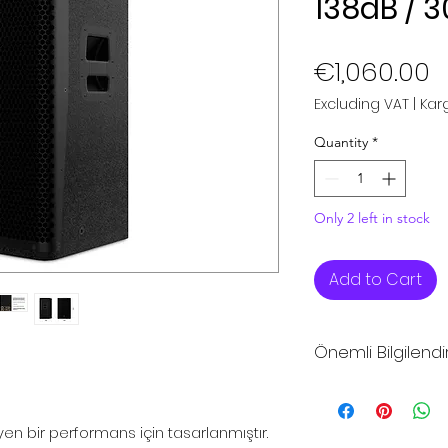
138dB / 
P
€1,060.00
Excluding VAT
|
Karg
Quantity
*
Only 2 left in stock
Add to Cart
Önemli Bilgilend
*Sitemizdeki fiya
fiyatlarıdır
n bir performans için tasarlanmıştır.
*Sitemizden şuan