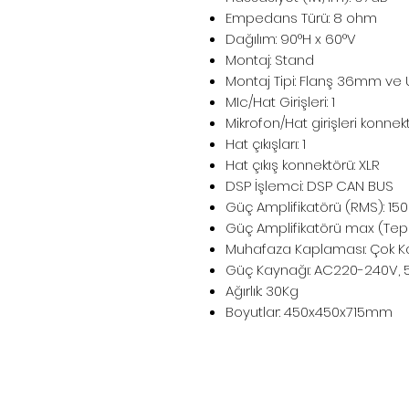
Empedans Türü: 8 ohm
Dağılım: 90°H x 60°V
Montaj: Stand
Montaj Tipi: Flanş 36mm ve
MIc/Hat Girişleri: 1
Mikrofon/Hat girişleri konne
Hat çıkışları: 1
Hat çıkış konnektörü: XLR
DSP İşlemci: DSP CAN BUS
Güç Amplifikatörü (RMS): 15
Güç Amplifikatörü max (Te
Muhafaza Kaplaması: Çok 
Güç Kaynağı: AC220-240V, 
Ağırlık: 30Kg
Boyutlar: 450x450x715mm