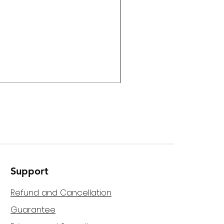
Helvia - HPMA-120 120W M
Support
Refund and Cancellation
Guarantee