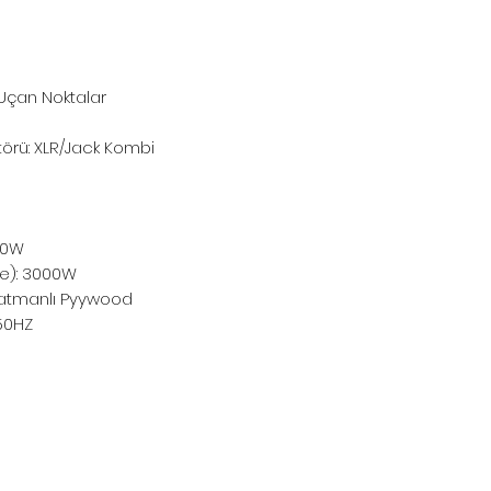
 Uçan Noktalar
ktörü: XLR/Jack Kombi
00W
pe): 3000W
Katmanlı Pyywood
50HZ