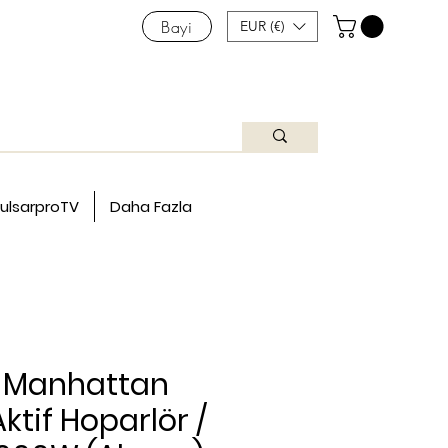
Bayi
EUR (€)
ulsarproTV
Daha Fazla
-Manhattan
Aktif Hoparlör /