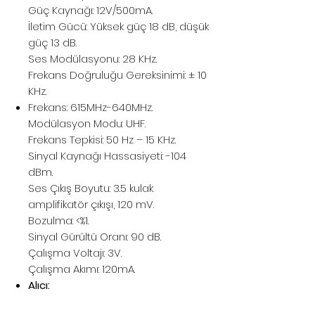
Güç Kaynağı: 12V/500mA.
İletim Gücü: Yüksek güç 18 dB, düşük
güç 13 dB.
Ses Modülasyonu: 28 KHz.
Frekans Doğruluğu Gereksinimi: ± 10
KHz.
Frekans: 615MHz-640MHz.
Modülasyon Modu: UHF.
Frekans Tepkisi: 50 Hz – 15 KHz.
Sinyal Kaynağı Hassasiyeti: -104
dBm.
Ses Çıkış Boyutu: 3.5 kulak
amplifikatör çıkışı, 120 mV.
Bozulma: <%1.
Sinyal Gürültü Oranı: 90 dB.
Çalışma Voltajı: 3V.
Çalışma Akımı: 120mA.
Alıcı: