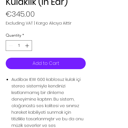
Kulaklık (In Ear)
Price
€345.00
Excluding VAT
|
Kargo Alıcıya Aittir
Quantity
*
Add to Cart
Audibax IEW 600 kablosuz kulak içi
stereo sistemiyle kendinizi
kısıtlanmamış bir dinleme
deneyimine kaptırın. Bu sistem,
olağanüstü ses kalitesi ve sınırsız
hareket kabiliyeti sunmak için
titizlikle tasarlanmıştır ve bu da onu
müzik severler ve ses