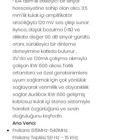
-104 dBm'lik etkileyici bir sinyal
hassasiyetine sahip olan alıcı, 3,5
mm'lik kulak içi amplifikatör
aracılığıyla 120 mV ses çıkışı sunar.
Ayrıca, düşük bozulma (<1%) ve
dikkate değer 90 dB sinyal-gürültü
oranı, sürükleyici bir dinleme
deneyimine katkıda bulunur
.
3V'da ve 120mA çalışma akımıyla
çalışan IEW 600 alıcısı, farklı
ortamlara ve özel gereksinimlere
uyum sağlamak için çok yönlülük
sağlayarak verimlilik ve dayanıklılık
sağlar. Audibax IEW 600 gelişmiş
kablosuz kulak içi stereo sistemiyle
hareket özgürlüğünü ve sesin
doğruluğunu keşfedin.
Ana Verici:
Frekans: 615MHz-640MHz.
Frekans Tepkisi: 50 Hz – 15 KHz.