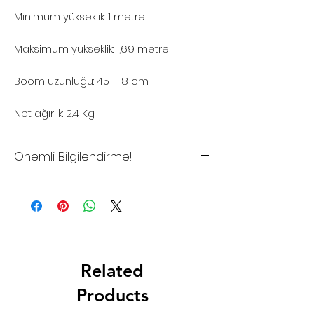
Minimum yükseklik: 1 metre
Maksimum yükseklik: 1,69 metre
Boom uzunluğu: 45 – 81cm
Net ağırlık: 2.4 Kg
Önemli Bilgilendirme!
*Sitemizdeki fiyatlar tavsiye
edilen satış fiyatlarıdır
*Sitemizden şuan için satış
yapılmamaktadır.
*Toptan alımlar, Bayilik istekleriniz
Related
ve Proje çözümleriniz için lütfen
iletişime geçiniz.
Products
*Firmamız yurtiçi ve/veya