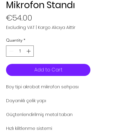
Mikrofon Standı
Price
€54.00
Excluding VAT
|
Kargo Alıcıya Aittir
Quantity
*
Add to Cart
Boy tipi akrobat mikrofon sehpası
Dayanıklı çelik yapı
Güçtenlendirilmiş metal taban
Hızlı kilitlenme sistemi