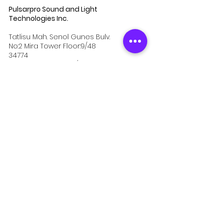
Pulsarpro Sound and Light
Technologies Inc.
Tatlisu Mah. Senol Gunes Bulv.
No:2 Mira Tower Floor:9/48
34774
Umraniye-ISTANBUL / TURKEY
Email:
info@pulsarpro.com.tr
Tel:
+90 850 811 1235
Institutional
about us
References
Career
Communication