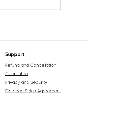
Helvia - HPMA-120 120W M
Support
Refund and Cancellation
Guarantee
Privacy and Security
Distance Sales Agreement