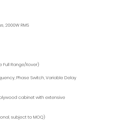
us, 2000W RMS
 Full Range/Xover)
requency, Phase Switch, Variable Delay
plywood cabinet with extensive
tional, subject to MOQ)