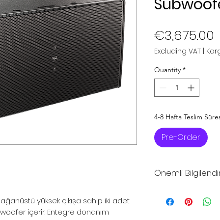
Subwoofe
P
€3,675.00
Excluding VAT
|
Karg
Quantity
*
4-8 Hafta Teslim Süres
Pre-Order
Önemli Bilgilend
*Sitemizdeki fiya
ağanüstü yüksek çıkışa sahip iki adet
fiyatlarıdır
ı woofer içerir. Entegre donanım
*Sitemizden şuan