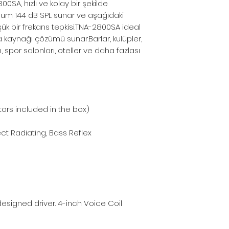
SA, hızlı ve kolay bir şekilde
yapılmamaktadır
mum 144 dB SPL sunar ve aşağıdaki
*Toptan alımlar, B
şük bir frekans tepkisi.TNA-2800SA ideal
çözümleriniz için 
kaynağı çözümü sunar.Barlar, kulüpler,
*Firmamız yurtiç
, spor salonları, oteller ve daha fazlası
Resmi Harç ve Ve
Düzenlemeler ne
farkları fiyatlara
*Dünya genelind
rs included in the box)
komponent krizi
malzemelerin te
ect Radiating, Bass Reflex
aya uzamaktadır.
alabildiğimiz iç
lütfen teyit alınız.
info@pulsarpro.
Tel: +90 850 811 
 designed driver. 4-inch Voice Coil
Cep/Wp: +90 532