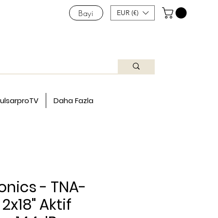
Bayi
EUR (€)
ulsarproTV
Daha Fazla
onics - TNA-
2x18" Aktif