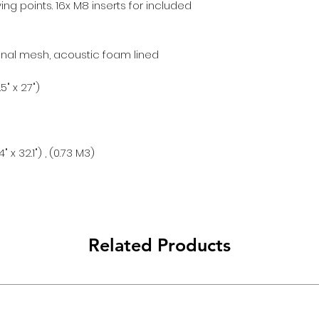
ng points. 16x M8 inserts for included
onal mesh, acoustic foam lined
5" x 27")
 x 32.1") , (0.73 M3)
Related Products