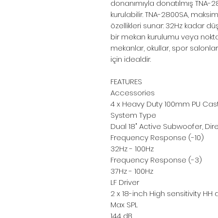
donanımıyla donatılmış TNA-2800
kurulabilir. TNA-2800SA, maksi
özellikleri sunar: 32Hz kadar dü
bir mekan kurulumu veya nokta 
mekanlar, okullar, spor salonları
için idealdir.
FEATURES
Accessories
4 x Heavy Duty 100mm PU Casto
System Type
Dual 18" Active Subwoofer, Dir
Frequency Response (-10)
32Hz - 100Hz
Frequency Response (-3)
37Hz - 100Hz
LF Driver
2 x 18-inch High sensitivity HH
Max SPL
144 dB