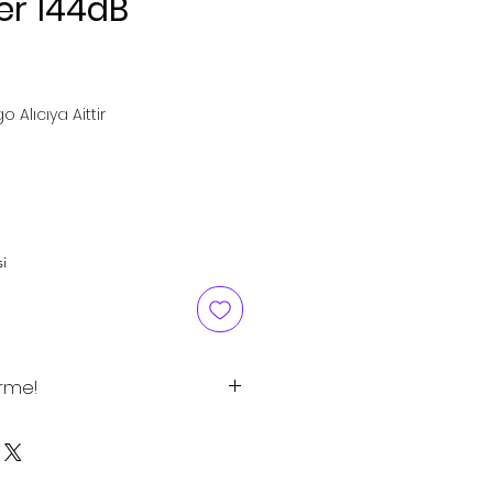
r 144dB
rice
o Alıcıya Aittir
i
irme!
tlar tavsiye edilen satış
 için satış