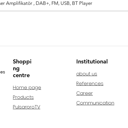
r Amplifikatör , DAB+, FM, USB, BT Player
Shoppi
Institutional
ng
ies
about us
centre
References
Home page
Career
Products
Communication
PulsarproTV