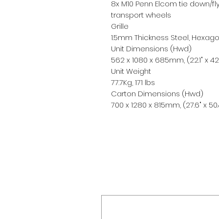
8x M10 Penn Elcom tie down/flyi
transport wheels
Grille
1.5mm Thickness Steel, Hexag
Unit Dimensions (Hwd)
562 x 1080 x 685mm, (22.1" x 42.
Unit Weight
77.7Kg, 171 lbs
Carton Dimensions (Hwd)
700 x 1280 x 815mm, (27.6" x 50.4"