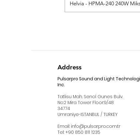
Helvia - HPMA-240 240W Mikse
Address
Pulsarpro Sound and Light Technolog
Inc.
Tatlisu Mah. Senol Gunes Bulv.
No:2 Mira Tower Floor:9/48
34774
Umraniye-ISTANBUL / TURKEY
Email:
info@pulsarpro.com.tr
Tel: +90 850 811 1235