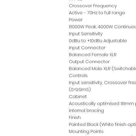
Crossover Frequency
Active - 70Hz to full range
Power
8000W Peak, 4000W Continuo
Input Sensitivity
0dBu to +10dBu Adjustable
Input Connector
Balanced Female XLR
Output Connector
Balanced Male XLR (Switchable
Controls
Input sensitivity, Crossover f
(0>9.9mS)
Cabinet
Acoustically optimised 18mm 
internal bracing
Finish
Painted Black (White finish op
Mounting Points