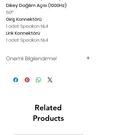
Dikey Dağılım Açısı (1000Hz)
60°
Giriş Konnektörü
1 adet Speakon NL4
Link Konnektörü
1 adet Speakon NL4
Önemli Bilgilendirme!
*Sitemizdeki fiyatlar tavsiye
edilen satış fiyatlarıdır
*Sitemizden şuan için satış
yapılmamaktadır.
*Toptan alımlar, Bayilik istekleriniz
Related
ve Proje çözümleriniz için lütfen
iletişime geçiniz.
Products
*Firmamız yurtiçi ve/veya
yurtdışındaki Resmi Harç ve