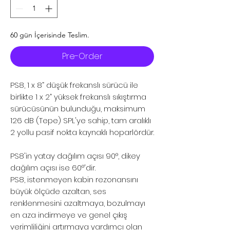
60 gün İçerisinde Teslim.
Pre-Order
PS8, 1 x 8” düşük frekanslı sürücü ile
birlikte 1 x 2” yüksek frekanslı sıkıştırma
sürücüsünün bulunduğu, maksimum
126 dB (Tepe) SPL'ye sahip, tam aralıklı
2 yollu pasif nokta kaynaklı hoparlördür.
PS8'in yatay dağılım açısı 90°, dikey
dağılım açısı ise 60°'dir.
PS8, istenmeyen kabin rezonansını
büyük ölçüde azaltan, ses
renklenmesini azaltmaya, bozulmayı
en aza indirmeye ve genel çıkış
verimliliğini artırmaya yardımcı olan