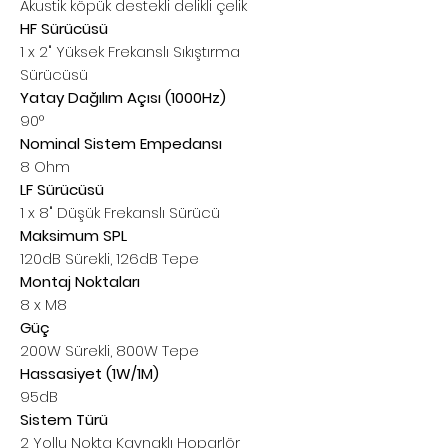
Akustik köpük destekli delikli çelik
HF Sürücüsü
1 x 2" Yüksek Frekanslı Sıkıştırma
Sürücüsü
Yatay Dağılım Açısı (1000Hz)
90°
Nominal Sistem Empedansı
8 Ohm
LF Sürücüsü
1 x 8" Düşük Frekanslı Sürücü
Maksimum SPL
120dB Sürekli, 126dB Tepe
Montaj Noktaları
8 x M8
Güç
200W Sürekli, 800W Tepe
Hassasiyet (1W/1M)
95dB
Sistem Türü
2 Yollu Nokta Kaynaklı Hoparlör