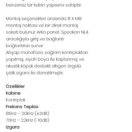
benzersiz bir kabin yapısına sahiptir.
Montaj seçenekleri arasında 8 X M8
montaj noktası ve bir direk montaj
soketi bulunur. Arka panel, Speakon NL4
aracılığıyla giriş ve bağlantı
bağlantıları sunar.
Ahşap muhafaza, sağlam kontrplaktan
yapılmış, siyah boya ile kaplanmış ve
akustik köpük destekli altıgen örgülü
çelik ızgara ile donatılmıştır.
Özellikler
Kabine
Kontrplak
Frekans Tepkisi
85Hz – 20kHz (±3dB)
70Hz – 22kHz (-10dB)
Izgara