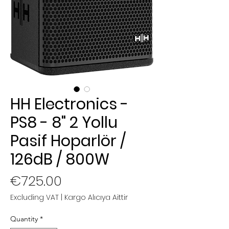
HH Electronics -
PS8 - 8" 2 Yollu
Pasif Hoparlör /
126dB / 800W
Price
€725.00
Excluding VAT
|
Kargo Alıcıya Aittir
Quantity
*