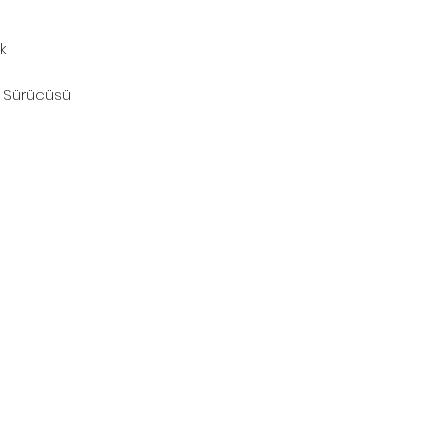
k
ma Sürücüsü