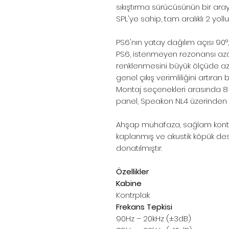
sıkıştırma sürücüsünün bir ar
SPL'ye sahip, tam aralıklı 2 yoll
PS6'nın yatay dağılım açısı 90°, 
PS6, istenmeyen rezonansı aza
renklenmesini büyük ölçüde az
genel çıkış verimliliğini artıran 
Montaj seçenekleri arasında 8 
panel, Speakon NL4 üzerinden g
Ahşap muhafaza, sağlam kontrp
kaplanmış ve akustik köpük deste
donatılmıştır.
Özellikler
Kabine
Kontrplak
Frekans Tepkisi
90Hz – 20kHz (±3dB)