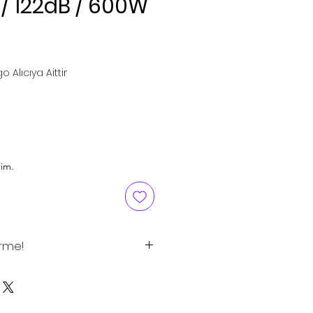
 / 122dB / 600W
ice
o Alıcıya Aittir
lim.
irme!
tlar tavsiye edilen satış
 için satış