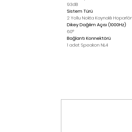
93dB
Sistem Türü
2 Yollu Nokta Kaynaklı Hoparlör
Dikey Dağılım Açısı (1000Hz)
60°
Bağlantı Konnektörü
1 adet Speakon NL4