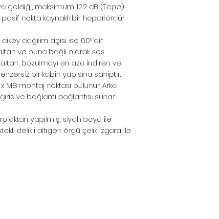
aya geldiği, maksimum 122 dB (Tepe)
u pasif nokta kaynaklı bir hoparlördür.
dikey dağılım açısı ise 60°'dir.
ltan ve buna bağlı olarak ses
altan, bozulmayı en aza indiren ve
benzersiz bir kabin yapısına sahiptir.
x M8 montaj noktası bulunur. Arka
iriş ve bağlantı bağlantısı sunar.
laktan yapılmış, siyah boya ile
kli delikli altıgen örgü çelik ızgara ile