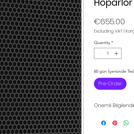
Hoparlör
Pr
€655.00
Excluding VAT
|
Karg
Quantity
*
60 gün İçerisinde Tes
Pre-Order
Önemli Bilgilend
*Sitemizdeki fiya
fiyatlarıdır
*Sitemizden şuan