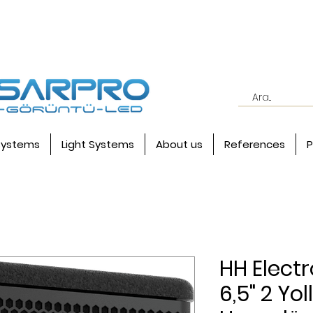
systems
Light Systems
About us
References
P
HH Electr
6,5" 2 Yol