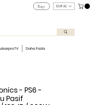
Bayi
EUR (€)
ulsarproTV
Daha Fazla
onics - PS6 -
lu Pasif