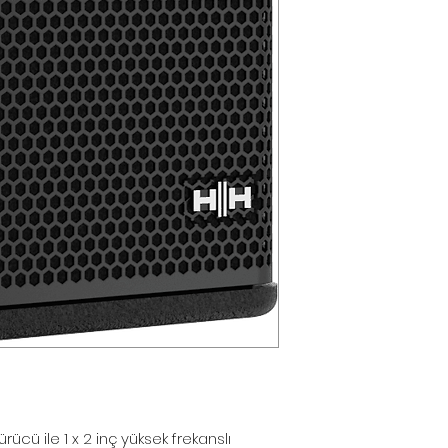
yapılmamaktadır
*Toptan alımlar, B
çözümleriniz için 
*Firmamız yurtiç
Resmi Harç ve Ve
Düzenlemeler ne
farkları fiyatlara
*Dünya genelind
komponent krizi
malzemelerin te
aya uzamaktadır.
alabildiğimiz iç
lütfen teyit alınız.
info@pulsarpro.
Tel: +90 850 811 
Cep/Wp: +90 532
ürücü ile 1 x 2 inç yüksek frekanslı