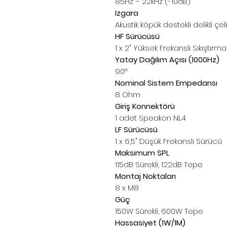
85Hz – 22kHz (-10dB)
Izgara
Akustik köpük destekli delikli çeli
HF Sürücüsü
1 x 2" Yüksek Frekanslı Sıkıştır
Yatay Dağılım Açısı (1000Hz)
90°
Nominal Sistem Empedansı
8 Ohm
Giriş Konnektörü
1 adet Speakon NL4
LF Sürücüsü
1 x 6,5" Düşük Frekanslı Sürücü
Maksimum SPL
115dB Sürekli, 122dB Tepe
Montaj Noktaları
8 x M8
Güç
150W Sürekli, 600W Tepe
Hassasiyet (1W/1M)