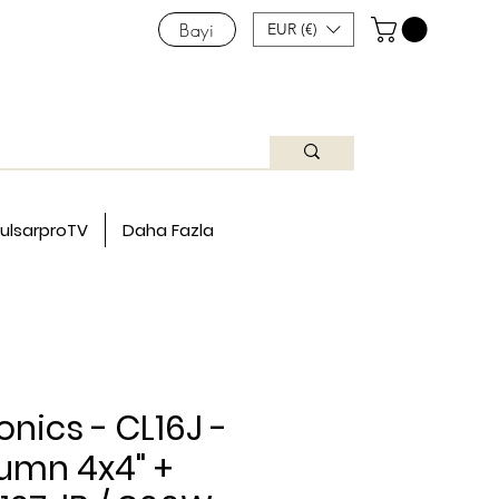
Bayi
EUR (€)
ulsarproTV
Daha Fazla
onics - CL16J -
lumn 4x4" +