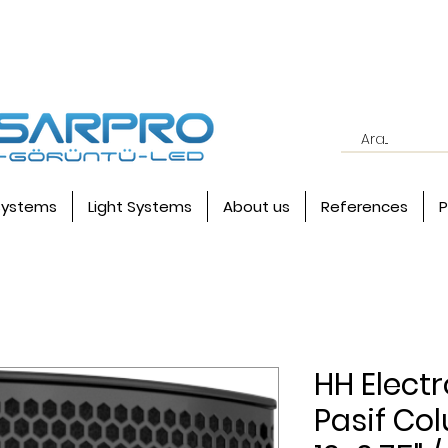
systems
Light Systems
About us
References
P
HH Electr
Pasif Co