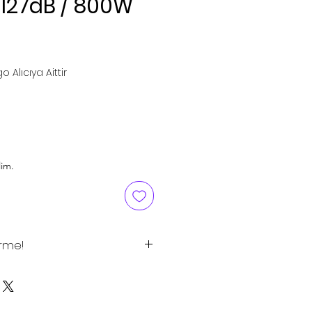
/ 127dB / 800W
ice
o Alıcıya Aittir
lim.
irme!
tlar tavsiye edilen satış
 için satış