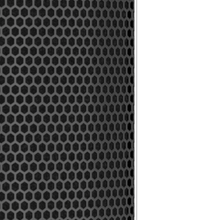
yapılmamaktadır
*Toptan alımlar, B
çözümleriniz için 
*Firmamız yurtiç
Resmi Harç ve Ve
Düzenlemeler ne
farkları fiyatlara
*Dünya genelind
komponent krizi
malzemelerin te
aya uzamaktadır.
alabildiğimiz iç
lütfen teyit alınız.
info@pulsarpro.
Tel: +90 850 811 
Cep/Wp: +90 532