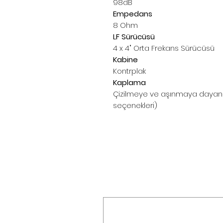
98dB
Empedans
8 Ohm
LF Sürücüsü
4 x 4" Orta Frekans Sürücüsü
Kabine
Kontrplak
Kaplama
Çizilmeye ve aşınmaya dayanı
seçenekleri)