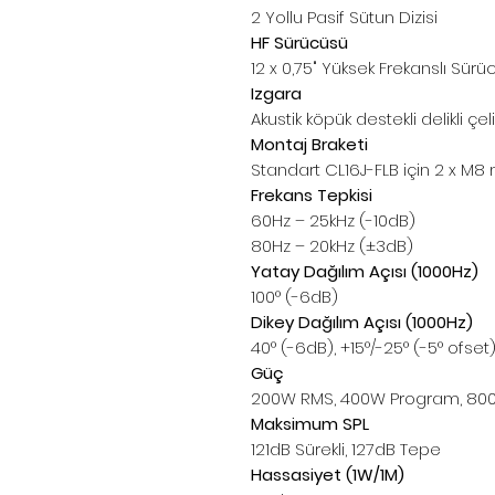
2 Yollu Pasif Sütun Dizisi
HF Sürücüsü
12 x 0,75" Yüksek Frekanslı Sürü
Izgara
Akustik köpük destekli delikli çeli
Montaj Braketi
Standart CL16J-FLB için 2 x M8
Frekans Tepkisi
60Hz – 25kHz (-10dB)
80Hz – 20kHz (±3dB)
Yatay Dağılım Açısı (1000Hz)
100° (-6dB)
Dikey Dağılım Açısı (1000Hz)
40° (-6dB), +15°/-25° (-5° ofset
Güç
200W RMS, 400W Program, 80
Maksimum SPL
121dB Sürekli, 127dB Tepe
Hassasiyet (1W/1M)