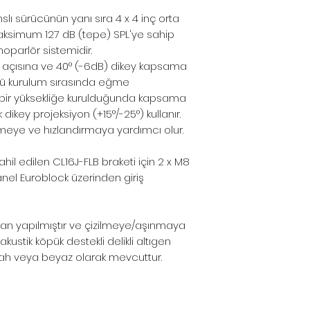
nslı sürücünün yanı sıra 4 x 4 inç orta
aksimum 127 dB (tepe) SPL'ye sahip
 hoparlör sistemidir.
m açısına ve 40° (-6dB) dikey kapsama
lörü kurulum sırasında eğme
k bir yüksekliğe kurulduğunda kapsama
dikey projeksiyon (+15°/-25°) kullanır.
irmeye ve hızlandırmaya yardımcı olur.
il edilen CL16J-FLB braketi için 2 x M8
anel Euroblock üzerinden giriş
 yapılmıştır ve çizilmeye/aşınmaya
akustik köpük destekli delikli altıgen
iyah veya beyaz olarak mevcuttur.