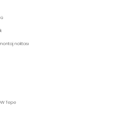
cü
k
 montaj noktası
)
0W Tepe