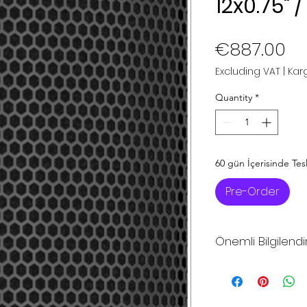
12x0.75" 
Pr
€887.00
Excluding VAT
|
Karg
Quantity
*
60 gün İçerisinde Tes
Pre-Order
Önemli Bilgilend
*Sitemizdeki fiya
fiyatlarıdır
*Sitemizden şuan