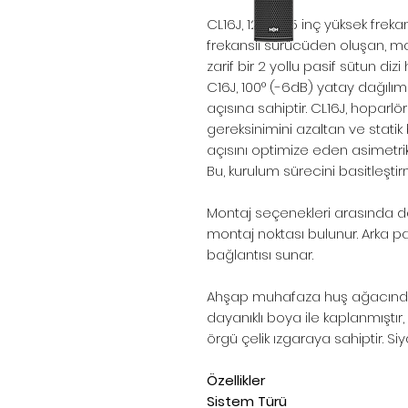
CL16J, 12 x 0,75 inç yüksek freka
frekanslı sürücüden oluşan, m
zarif bir 2 yollu pasif sütun dizi
C16J, 100° (-6dB) yatay dağılı
açısına sahiptir. CL16J, hopar
gereksinimini azaltan ve stati
açısını optimize eden asimetrik 
Bu, kurulum sürecini basitleşt
Montaj seçenekleri arasında dah
montaj noktası bulunur. Arka p
bağlantısı sunar.
Ahşap muhafaza huş ağacından
dayanıklı boya ile kaplanmıştır, 
örgü çelik ızgaraya sahiptir. S
Özellikler
Sistem Türü