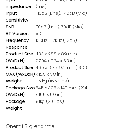
impedance
(line)
Input
-10dB (Line), -40dB (Mic)
Sensitivity
SNR
70dB (Line), 70dB (Mic)
BT Version
5.0
Frequency
100Hz - 17kHz (-3dB)
Response
Product Size
433 x 288 x 89 mm
(WxDxH)
(17.04 x 11.34 x 3.5 in.)
Product Size
485 x 317 x 97 mm (19.09
MAX (WxDxH)
x 12.5 x 3.8 in.)
Weight
7.5 kg (16.53 lbs.)
Package Size
545 × 395 × 149 mm (21.4
(WxDxH)
x 15.5 x 5.9 in.)
Package
9.1kg (20.1 lbs.)
Weight
Önemli Bilgilendirme!