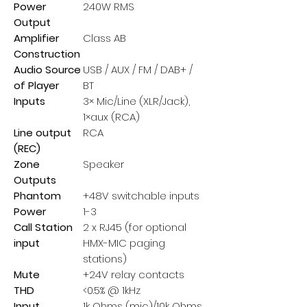
Power
240W RMS
Output
Amplifier
Class AB
Construction
Audio Source
USB / AUX / FM / DAB+ /
of Player
BT
Inputs
3× Mic/Line (XLR/Jack),
1×aux (RCA)
Line output
RCA
(REC)
Zone
Speaker
Outputs
Phantom
+48V switchable inputs
Power
1-3
Call Station
2 x RJ45 (for optional
input
HMX-MIC paging
stations)
Mute
+24V relay contacts
THD
<0.5% @ 1kHz
Input
1k Ohms (mic)/10k Ohms