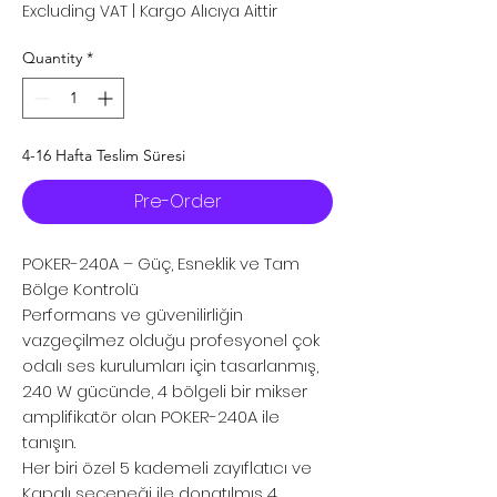
Excluding VAT
|
Kargo Alıcıya Aittir
Quantity
*
4-16 Hafta Teslim Süresi
Pre-Order
POKER-240A – Güç, Esneklik ve Tam
Bölge Kontrolü
Performans ve güvenilirliğin
vazgeçilmez olduğu profesyonel çok
odalı ses kurulumları için tasarlanmış,
240 W gücünde, 4 bölgeli bir mikser
amplifikatör olan POKER-240A ile
tanışın.
Her biri özel 5 kademeli zayıflatıcı ve
Kapalı seçeneği ile donatılmış 4