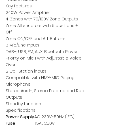
Key features
240W Power Amplifier
4-Zones with 70/100V Zone Outputs
Zone Attenuators with 5 positions +
Off
Zone ON/OFF and ALL Buttons
3 Mic/Line Inputs
DAB+, USB, FM, AUX, Bluetooth Player
Priority on Mic 1 with Adjustable Voice
Over
2 Call Station inputs
Compatible with HMX-MIC Paging
Microphone
Stereo Aux In, Stereo Preamp and Rec
Outputs
Standby function
Specifications
Power Supply
AC 230V-50Hz (IEC)
Fuse
T5AL 250V