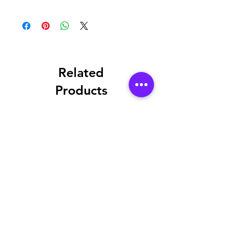
*Sitemizdeki fiyatlar tavsiye
edilen satış fiyatlarıdır
*Sitemizden şuan için satış
yapılmamaktadır.
*Toptan alımlar, Bayilik istekleriniz
Related
ve Proje çözümleriniz için lütfen
iletişime geçiniz.
Products
*Firmamız yurtiçi ve/veya
yurtdışındaki Resmi Harç ve
Vergilerdeki Yasal Düzenlemeler
nedeniyle oluşabilecek farkları
fiyatlara yansıtma hakkını saklı
tutar.
*Dünya genelinde yaşanan
elektronik komponent krizi
yüzünden bazı malzemelerin
teslim süreleri minimum 3-4 aya
uzamaktadır. Termin sürelerini