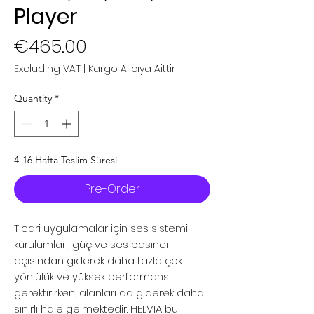
Player
Price
€465.00
Excluding VAT
|
Kargo Alıcıya Aittir
Quantity
*
4-16 Hafta Teslim Süresi
Pre-Order
Ticari uygulamalar için ses sistemi
kurulumları, güç ve ses basıncı
açısından giderek daha fazla çok
yönlülük ve yüksek performans
gerektirirken, alanları da giderek daha
sınırlı hale gelmektedir. HELVIA bu