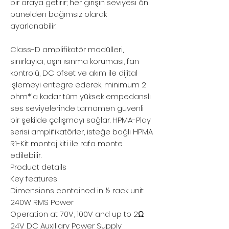
bir araya getirir; her girişin seviyesi ön
panelden bağımsız olarak
ayarlanabilir.
Class-D amplifikatör modülleri,
sınırlayıcı, aşırı ısınma koruması, fan
kontrolü, DC ofset ve akım ile dijital
işlemeyi entegre ederek, minimum 2
ohm*'a kadar tüm yüksek empedanslı
ses seviyelerinde tamamen güvenli
bir şekilde çalışmayı sağlar. HPMA-Play
serisi amplifikatörler, isteğe bağlı HPMA
R1-Kit montaj kiti ile rafa monte
edilebilir.
Product details
Key features
Dimensions contained in ½ rack unit
240W RMS Power
Operation at 70V, 100V and up to 2Ω
24V DC Auxiliary Power Supply