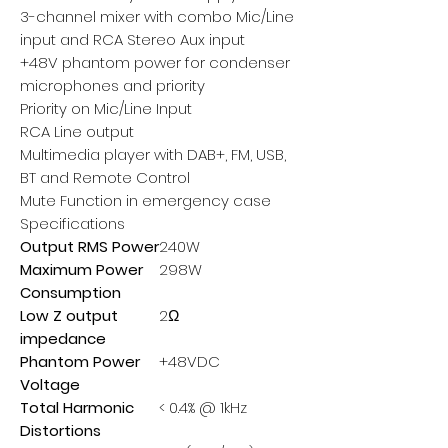
3-channel mixer with combo Mic/Line
input and RCA Stereo Aux input
+48V phantom power for condenser
microphones and priority
Priority on Mic/Line Input
RCA Line output
Multimedia player with DAB+, FM, USB,
BT and Remote Control
Mute Function in emergency case
Specifications
Output RMS Power
240W
Maximum Power
298W
Consumption
Low Z output
2Ω
impedance
Phantom Power
+48VDC
Voltage
Total Harmonic
< 0.4% @ 1kHz
Distortions