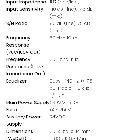
Input Impedance
1kΩ (mic/line)
Input Sensitivity
-10 dB (line), -45 dB
(mic)
S/N Ratio
80 dB (line), 75 dB
(mic)
Frequency
80 Hz - 19 kHz
Response
(70V/100V Out)
Frequency
20 Hz-20 kHz
Response (Low-
Impedance Out)
Equalizer
Bass - 140 Hz +/-7.5
dB; Treble - 16 kHz
+/-10 dB
Main Power Supply
230VAC, 50Hz
Fuse
xA - 250V
Auxiliary Power
24VDC
Supply
Dimensions
210 x 320 x 44 mm
(WxDxH)
– 8.3 x 13.8 x 1.7 in