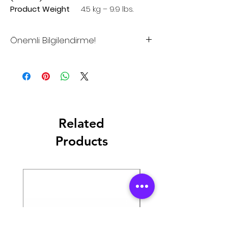
Product Weight
4.5 kg – 9.9 lbs.
Önemli Bilgilendirme!
*Sitemizdeki fiyatlar tavsiye
edilen satış fiyatlarıdır
*Sitemizden şuan için satış
yapılmamaktadır.
*Toptan alımlar, Bayilik istekleriniz
Related
ve Proje çözümleriniz için lütfen
iletişime geçiniz.
Products
*Firmamız yurtiçi ve/veya
yurtdışındaki Resmi Harç ve
Vergilerdeki Yasal Düzenlemeler
nedeniyle oluşabilecek farkları
fiyatlara yansıtma hakkını saklı
tutar.
*Dünya genelinde yaşanan