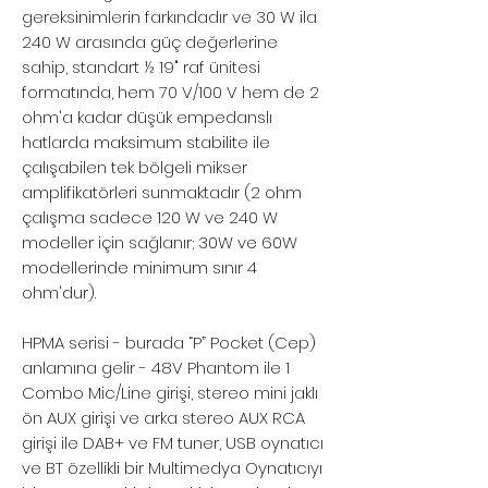
gereksinimlerin farkındadır ve 30 W ila
240 W arasında güç değerlerine
sahip, standart ½ 19" raf ünitesi
formatında, hem 70 V/100 V hem de 2
ohm'a kadar düşük empedanslı
hatlarda maksimum stabilite ile
çalışabilen tek bölgeli mikser
amplifikatörleri sunmaktadır (2 ohm
çalışma sadece 120 W ve 240 W
modeller için sağlanır; 30W ve 60W
modellerinde minimum sınır 4
ohm'dur).
HPMA serisi - burada “P” Pocket (Cep)
anlamına gelir - 48V Phantom ile 1
Combo Mic/Line girişi, stereo mini jaklı
ön AUX girişi ve arka stereo AUX RCA
girişi ile DAB+ ve FM tuner, USB oynatıcı
ve BT özellikli bir Multimedya Oynatıcıyı