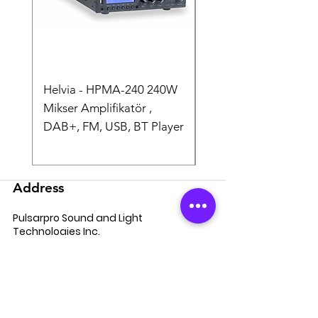
Helvia - HPMA-240 240W
Helvia - HPMA-120 
Mikser Amplifikatör ,
Mikser Amplifikatör ,
DAB+, FM, USB, BT Player
DAB+, FM, USB, BT P
Address
Pulsarpro Sound and Light
Technologies Inc.
Tatlisu Mah. Senol Gunes Bulv.
No:2 Mira Tower Floor:9/48
34774
Umraniye-ISTANBUL / TURKEY