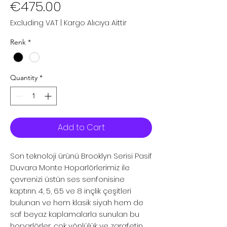
Price
€475.00
Excluding VAT
|
Kargo Alıcıya Aittir
Renk
*
Quantity
*
Add to Cart
Son teknoloji ürünü Brooklyn Serisi Pasif
Duvara Monte Hoparlörlerimiz ile
çevrenizi üstün ses senfonisine
kaptırın. 4, 5, 6.5 ve 8 inçlik çeşitleri
bulunan ve hem klasik siyah hem de
saf beyaz kaplamalarla sunulan bu
hoparlörler, çok yönlülük ve zarafetin