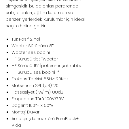
simgesidir; bu da onları perakende
satış alanları, eğitim kurumları ve
benzeri yerlerdeki kurulumlar için ideal
seçim haline getirir.
Tür: Pasif 2 Yol
Woofer Sürücüsü: 8″
Woofer ses bobini: 1¨
HF Sürücü tipi: Tweeter
HF Sürücü: 1.5″ İpek yumuşak kubbe
HF Sürücü ses bobini: 1″
Frekans Tepkisi: 65Hz-20KHz
Maksimum SPL (dB):120
Hassasiyet (1w/1m): 88dB
Empedans Türü: 100V/70V
Dağılım: 100°H x 60°V
Montaj: Duvar
Amp giriş konnektörü: EuroBlock+
Vida