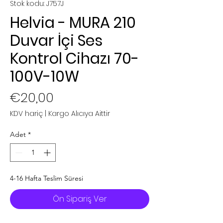
Stok kodu: J757J
Helvia - MURA 210
Duvar İçi Ses
Kontrol Cihazı 70-
100V-10W
Fiyat
€20,00
KDV hariç
|
Kargo Alıcıya Aittir
Adet
*
4-16 Hafta Teslim Süresi
Ön Sipariş Ver