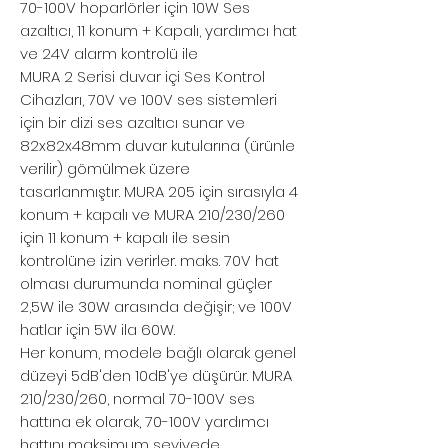
70-100V hoparlörler için 10W Ses
azaltıcı, 11 konum + Kapalı, yardımcı hat
ve 24V alarm kontrolü ile
MURA 2 Serisi duvar içi Ses Kontrol
Cihazları, 70V ve 100V ses sistemleri
için bir dizi ses azaltıcı sunar ve
82x82x48mm duvar kutularına (ürünle
verilir) gömülmek üzere
tasarlanmıştır. MURA 205 için sırasıyla 4
konum + kapalı ve MURA 210/230/260
için 11 konum + kapalı ile sesin
kontrolüne izin verirler. maks. 70V hat
olması durumunda nominal güçler
2,5W ile 30W arasında değişir; ve 100V
hatlar için 5W ila 60W.
Her konum, modele bağlı olarak genel
düzeyi 5dB'den 10dB'ye düşürür. MURA
210/230/260, normal 70-100V ses
hattına ek olarak, 70-100V yardımcı
hattını maksimum seviyede