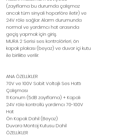
(zayıflama bu durumda çalışmaz
ancak tüm sinyali hoparlöre iletir) ve
24V röle sağlar. Alarm durumunda
normal ve yardımcı hat arasında
geçiş yapmak için giriş.
MURA 2 Serisi ses kontrolörleri, ön
kapak plakası (beyaz) ve duvar içi kutu
ile birlikte verilir.
ANA ÖZELLİKLER
70V ve 100V Sabit Voltajlı Ses Hattı
Çalışması
11 Konum (5dB zayıflama) + Kapalı
24V röle kontrollü yardımcı 70-100V
Hat
Ön Kapak Dahil (Beyaz)
Duvara Montaj Kutusu Dahil
ÖZELLİKLER