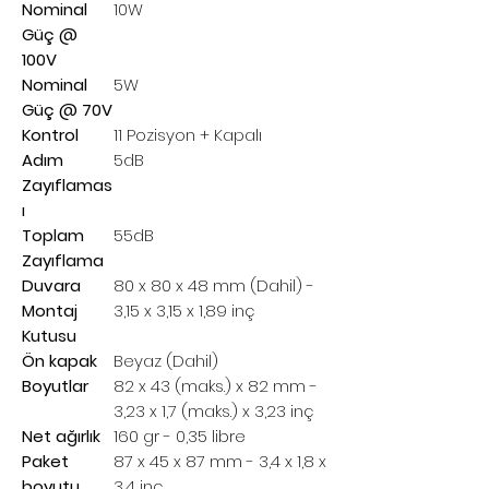
Nominal
10W
Güç @
100V
Nominal
5W
Güç @ 70V
Kontrol
11 Pozisyon + Kapalı
Adım
5dB
Zayıflamas
ı
Toplam
55dB
Zayıflama
Duvara
80 x 80 x 48 mm (Dahil) -
Montaj
3,15 x 3,15 x 1,89 inç
Kutusu
Ön kapak
Beyaz (Dahil)
Boyutlar
82 x 43 (maks.) x 82 mm -
3,23 x 1,7 (maks.) x 3,23 inç
Net ağırlık
160 gr - 0,35 libre
Paket
87 x 45 x 87 mm - 3,4 x 1,8 x
boyutu
3,4 inç