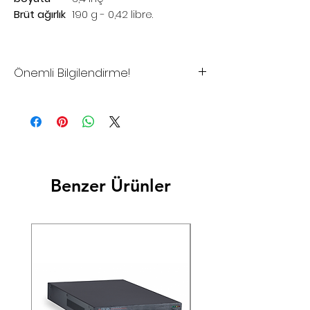
Brüt ağırlık
190 g - 0,42 libre.
Önemli Bilgilendirme!
*Sitemizdeki fiyatlar tavsiye
edilen satış fiyatlarıdır
*Sitemizden şuan için satış
yapılmamaktadır.
*Toptan alımlar, Bayilik istekleriniz
Benzer Ürünler
ve Proje çözümleriniz için lütfen
iletişime geçiniz.
*Firmamız yurtiçi ve/veya
yurtdışındaki Resmi Harç ve
Vergilerdeki Yasal Düzenlemeler
nedeniyle oluşabilecek farkları
fiyatlara yansıtma hakkını saklı
tutar.