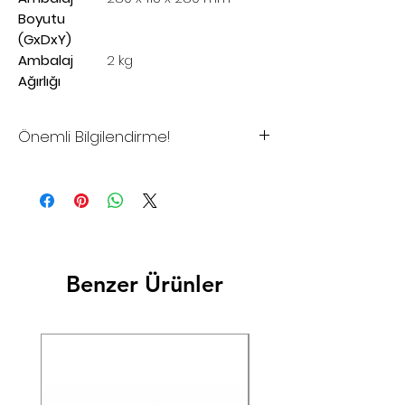
Boyutu
(GxDxY)
Ambalaj
2 kg
Ağırlığı
Önemli Bilgilendirme!
*Sitemizdeki fiyatlar tavsiye
edilen satış fiyatlarıdır
*Sitemizden şuan için satış
yapılmamaktadır.
*Toptan alımlar, Bayilik istekleriniz
Benzer Ürünler
ve Proje çözümleriniz için lütfen
iletişime geçiniz.
*Firmamız yurtiçi ve/veya
yurtdışındaki Resmi Harç ve
Vergilerdeki Yasal Düzenlemeler
nedeniyle oluşabilecek farkları