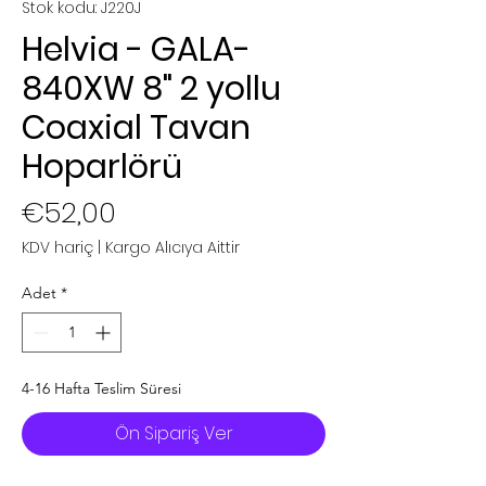
Stok kodu: J220J
Helvia - GALA-
840XW 8" 2 yollu
Coaxial Tavan
Hoparlörü
Fiyat
€52,00
KDV hariç
|
Kargo Alıcıya Aittir
Adet
*
4-16 Hafta Teslim Süresi
Ön Sipariş Ver