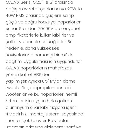
GALA X Serisi, 5,25” ile 8” arasında
değişen woofer çaplarına ve 20W ile
40W RMS arasında güçlere sahip
güçlü ve doğru koaksiyel hoparlörler
sunar. Standart 70/100V profesyonel
amplifikatörlerle kullanılabilirler ve
şeffaf ve parlak ses sağlarlar. Bu
nedenle, daha yüksek ses
seviyelerinde herhangi bir müzik
dağıtımı uygulaması için uygundurlar.
GALA X hoparlörlerin muhafazası
yüksek kaliteli ABS'den
yapılmıştır. Ayrıca 0,5” Mylar-dome
tweeter'lar, polipropilen destekli
woofer'lar ve bu hoparlörleri nemli
ortamlar için uygun hale getiren
alüminyum çıkarılabilir ızgara içerir.
4 vidalı hızlı montaj sistemi sayesinde
montajı çok kolaydır. Bu vidalar
ızgaranın arkasına gizlenerek zarif ve