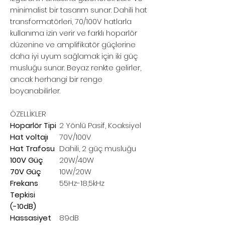
minimalist bir tasarım sunar. Dahili hat
transformatörleri, 70/100V hatlarla
kullanıma izin verir ve farklı hoparlör
düzenine ve amplifikatör güçlerine
daha iyi uyum sağlamak için iki güç
musluğu sunar. Beyaz renkte gelirler,
ancak herhangi bir renge
boyanabilirler.
ÖZELLİKLER
Hoparlör Tipi
2 Yönlü Pasif, Koaksiyel
Hat voltajı
70V/100V
Hat Trafosu
Dahili, 2 güç musluğu
100V Güç
20W/40W
70V Güç
10W/20W
Frekans
55Hz-18,5kHz
Tepkisi
(-10dB)
Hassasiyet
89dB