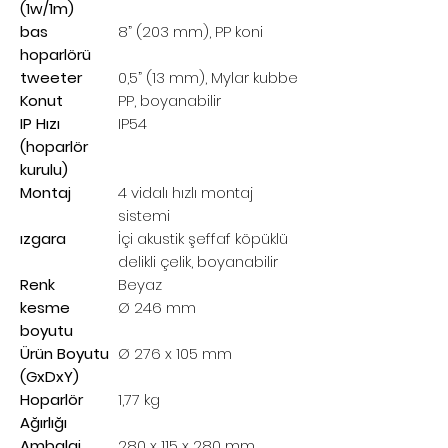
(1w/1m)
bas
8” (203 mm), PP koni
hoparlörü
tweeter
0,5” (13 mm), Mylar kubbe
Konut
PP, boyanabilir
IP Hızı
IP54
(hoparlör
kurulu)
Montaj
4 vidalı hızlı montaj
sistemi
ızgara
İçi akustik şeffaf köpüklü
delikli çelik, boyanabilir
Renk
Beyaz
kesme
Ø 246 mm
boyutu
Ürün Boyutu
Ø 276 x 105 mm
(GxDxY)
Hoparlör
1,77 kg
Ağırlığı
Ambalaj
280 x 115 x 280 mm