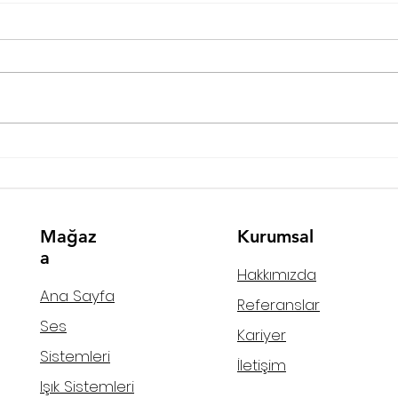
Dell
Club Blue Dreams Resort
Bodrum, Muğla
Mağaz
Kurumsal
a
Hakkımızda
Ana Sayfa
Referanslar
Ses
Kariyer
Sistemleri
İletişim
Işık Sistemleri