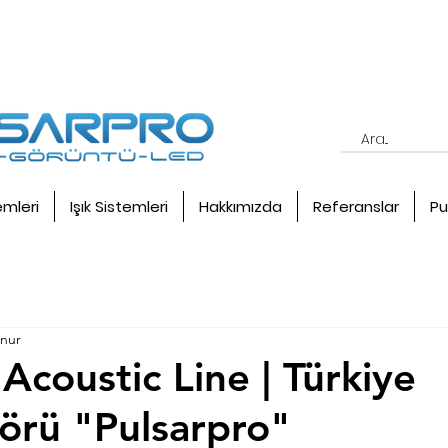
emleri
Işık Sistemleri
Hakkımızda
Referanslar
Pu
unur
Acoustic Line | Türkiye
törü "Pulsarpro"