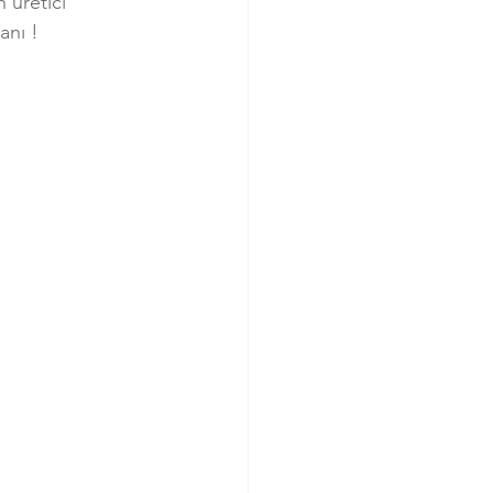
 üretici 
anı !