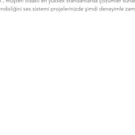
 , müşteri odaklı en yüksek standartlarda çözümler sunan
ndisliğini ses sistemi projelerinizde şimdi deneyimle zam