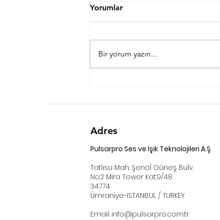
Yorumlar
Bir yorum yazın...
Day One Kylios,İstanbul
Adres
Pulsarpro Ses ve Işık Teknolojileri A.Ş
Tatlısu Mah. Şenol Güneş Bulv.
No:2 Mira Tower Kat:9/48
34774
Ümraniye-ISTANBUL / TURKEY
Email:
info@pulsarpro.com.tr