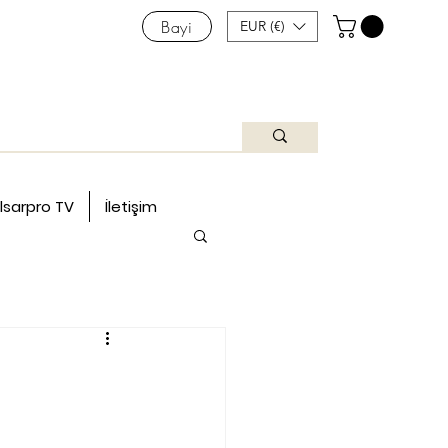
Bayi
EUR (€)
lsarpro TV
İletişim