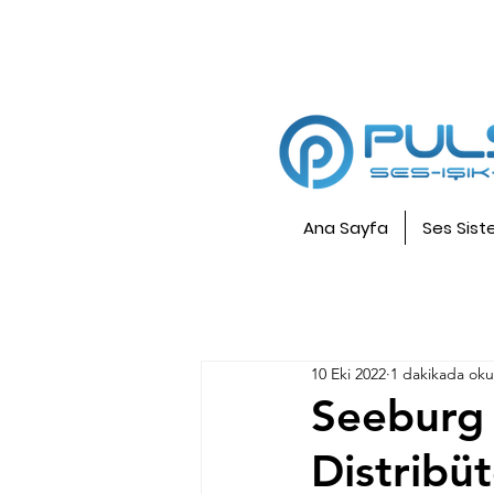
Ana Sayfa
Ses Sist
10 Eki 2022
1 dakikada ok
Seeburg 
Distribü