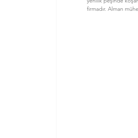
yenilik peşinde koşan
firmadır. Alman mühe