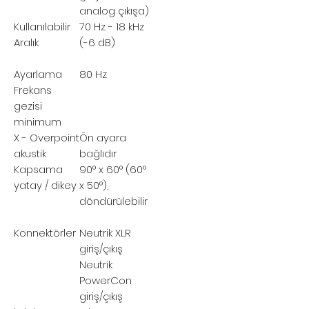
analog çıkışa)
Kullanılabilir
70 Hz - 18 kHz
Aralık
(-6 dB)
Ayarlama
80 Hz
Frekans
gezisi
minimum
X - Overpoint
Ön ayara
akustik
bağlıdır
Kapsama
90° x 60° (60°
yatay / dikey
x 50°),
döndürülebilir
Konnektörler
Neutrik XLR
giriş/çıkış
Neutrik
PowerCon
giriş/çıkış