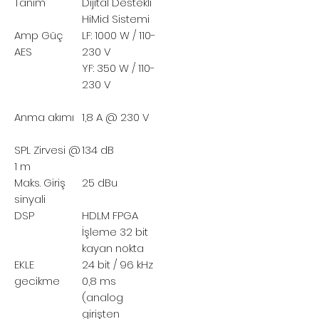
Tanım
Dijital Destekli
HiMid Sistemi
Amp Güç
LF: 1000 W / 110-
AES
230 V
YF: 350 W / 110-
230 V
Anma akımı
1,8 A @ 230 V
SPL
Zirvesi @
134 dB
1 m
Maks. Giriş
25 dBu
sinyali
DSP
HDLM FPGA
İşleme 32 bit
kayan nokta
EKLE
24 bit / 96 kHz
gecikme
0,8 ms
(analog
girişten