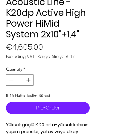
Acoustic Line -
K20dp Active High
Power HiMid
System 2x10"+1,4"
Price
€4,605.00
Excluding VAT
|
Kargo Alıcıya Aittir
Quantity
*
8-16 Hafta Teslim Süresi
Pre-Order
Yüksek güçlü K 20 orta-yüksek kabinin
yapım prensibi, yatay veya dikey