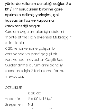
yönlerde kullanım esnekliği sağlar. 2 x
10“ / 1.4“ sürücülerin birbirine göre
optimize edilmiş yerleşimi, çok
hassas bir faz ve kapsama
karakteristiği sağlar.
Kurulum uygulamaları için, sistemi
monte etmek için evrensel MultiRigg™
kullanılabilir.
K 20, kendi kendine çalışan bir
versiyonda ve pasif geçişli bir
versiyonda mevcuttur. Çeşitli Ses
Güçlendirme durumlarını daha iyi
kapsamak için 2 farklı korna formu
mevcuttur.
ÖZELLIKLER
K 20 dp
Hoparlör
2 x 10“ Nd / 1,4“
Bileşenleri
Nd