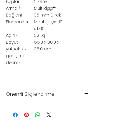
kulplar
2 kere
Arma /
MultiRigg™
Bağlantı
35 mm Direk
Elemanları
Montajı için 10
x M10
Ağırlık
22 kg
Boyut
66,0 x 30,0 x
yükseklik x
36,0 cm
genişlik x
derinlik
Önemli Bilgilendirme!
*Sitemizdeki fiyatlar tavsiye
edilen satış fiyatlarıdır
*Sitemizden şuan için satış
yapılmamaktadır.