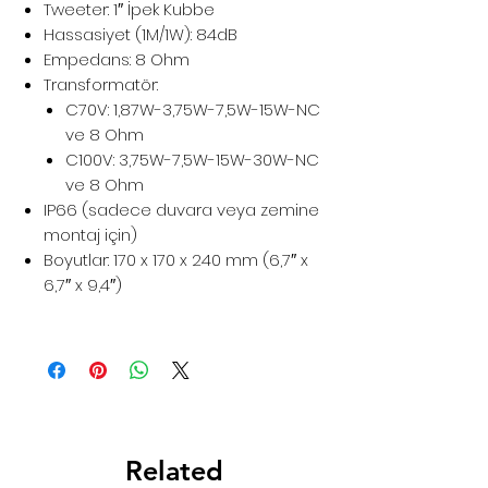
Tweeter: 1″ İpek Kubbe
Hassasiyet (1M/1W): 84dB
Empedans: 8 Ohm
Transformatör:
C70V: 1,87W-3,75W-7,5W-15W-NC
ve 8 Ohm
C100V: 3,75W-7,5W-15W-30W-NC
ve 8 Ohm
IP66 (sadece duvara veya zemine
montaj için)
Boyutlar: 170 x 170 x 240 mm (6,7″ x
6,7″ x 9,4″)
Related