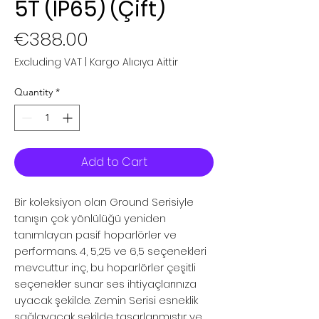
5T (IP65) (Çift)
Price
€388.00
Excluding VAT
|
Kargo Alıcıya Aittir
Quantity
*
Add to Cart
Bir koleksiyon olan Ground Serisiyle
tanışın çok yönlülüğü yeniden
tanımlayan pasif hoparlörler ve
performans. 4, 5,25 ve 6,5 seçenekleri
mevcuttur inç, bu hoparlörler çeşitli
seçenekler sunar ses ihtiyaçlarınıza
uyacak şekilde. Zemin Serisi esneklik
sağlayacak şekilde tasarlanmıştır ve