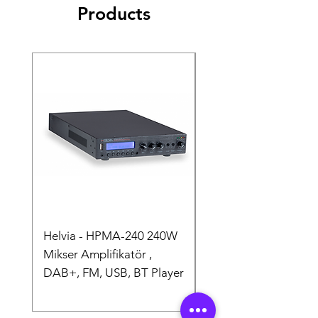
Products
Helvia - HPMA-240 240W
Helvia - HPMA-120 
Mikser Amplifikatör ,
Mikser Amplifikatör ,
DAB+, FM, USB, BT Player
DAB+, FM, USB, BT P