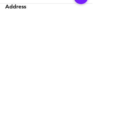
Address
Pulsarpro Sound and Light
Technologies Inc.
Tatlisu Mah. Senol Gunes Bulv.
No:2 Mira Tower Floor:9/48
34774
Umraniye-ISTANBUL / TURKEY
Email:
info@pulsarpro.com.tr
Tel:
+90 850 811 1235
Institutional
about us
References
Career