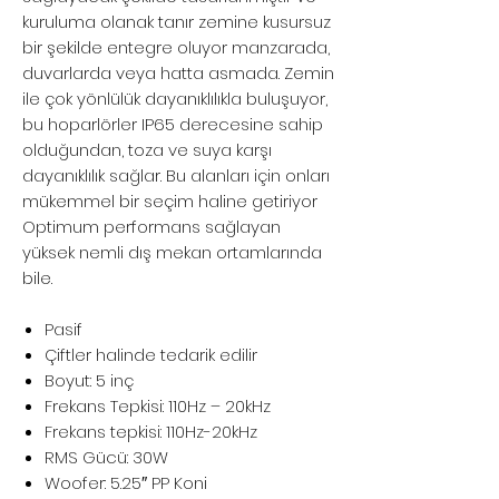
kuruluma olanak tanır zemine kusursuz
bir şekilde entegre oluyor manzarada,
duvarlarda veya hatta asmada. Zemin
ile çok yönlülük dayanıklılıkla buluşuyor,
bu hoparlörler IP65 derecesine sahip
olduğundan, toza ve suya karşı
dayanıklılık sağlar. Bu alanları için onları
mükemmel bir seçim haline getiriyor
Optimum performans sağlayan
yüksek nemli dış mekan ortamlarında
bile.
Pasif
Çiftler halinde tedarik edilir
Boyut: 5 inç
Frekans Tepkisi: 110Hz – 20kHz
Frekans tepkisi: 110Hz-20kHz
RMS Gücü: 30W
Woofer: 5.25″ PP Koni