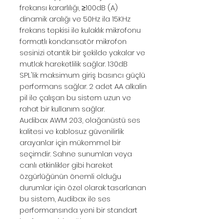
frekansı kararlılığı, ≥100dB (A)
dinamik aralığı ve 50Hz ila 15KHz
frekans tepkisi ile kulaklık mikrofonu
formatlı kondansatör mikrofon
sesinizi otantik bir şekilde yakalar ve
mutlak hareketlilik sağlar. 130dB
SPL'lik maksimum giriş basıncı güçlü
performans sağlar. 2 adet AA alkalin
pil ile çalışan bu sistem uzun ve
rahat bir kullanım sağlar.
Audibax AWM 203, olağanüstü ses
kalitesi ve kablosuz güvenilirlik
arayanlar için mükemmel bir
seçimdir. Sahne sunumları veya
canlı etkinlikler gibi hareket
özgürlüğünün önemli olduğu
durumlar için özel olarak tasarlanan
bu sistem, Audibax ile ses
performansında yeni bir standart