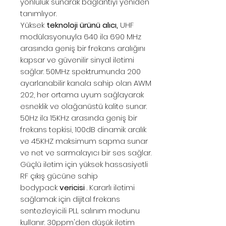
yönlülük sunarak bağlantıyı yeniden
tanımlıyor.
Yüksek
teknoloji ürünü alıcı,
UHF
modülasyonuyla 640 ila 690 MHz
arasında geniş bir frekans aralığını
kapsar ve güvenilir sinyal iletimi
sağlar. 50MHz spektrumunda 200
ayarlanabilir kanala sahip olan AWM
202, her ortama uyum sağlayarak
esneklik ve olağanüstü kalite sunar.
50Hz ila 15KHz arasında geniş bir
frekans tepkisi, 100dB dinamik aralık
ve 45KHZ maksimum sapma sunar
ve net ve sarmalayıcı bir ses sağlar.
Güçlü iletim için yüksek hassasiyetli
RF çıkış gücüne sahip
bodypack
vericisi
. Kararlı iletimi
sağlamak için dijital frekans
sentezleyicili PLL salınım modunu
kullanır. 30ppm'den düşük iletim