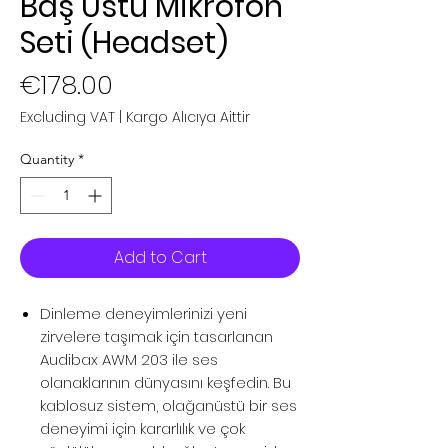
Baş Üstü Mikrofon
Seti (Headset)
Price
€178.00
Excluding VAT
|
Kargo Alıcıya Aittir
Quantity
*
Add to Cart
Dinleme deneyimlerinizi yeni
zirvelere taşımak için tasarlanan
Audibax AWM 203 ile ses
olanaklarının dünyasını keşfedin. Bu
kablosuz sistem, olağanüstü bir ses
deneyimi için kararlılık ve çok