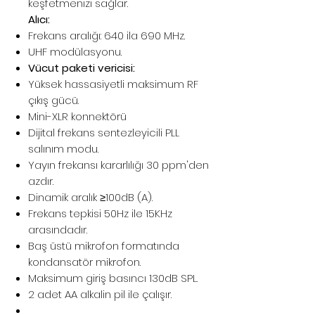
keşfetmenizi sağlar.
Alıcı:
Frekans aralığı: 640 ila 690 MHz.
UHF modülasyonu.
Vücut paketi vericisi:
Yüksek hassasiyetli maksimum RF
çıkış gücü.
Mini-XLR konnektörü
Dijital frekans sentezleyicili PLL
salınım modu.
Yayın frekansı kararlılığı 30 ppm'den
azdır.
Dinamik aralık ≥100dB (A).
Frekans tepkisi 50Hz ile 15KHz
arasındadır.
Baş üstü mikrofon formatında
kondansatör mikrofon.
Maksimum giriş basıncı 130dB SPL.
2 adet AA alkalin pil ile çalışır.